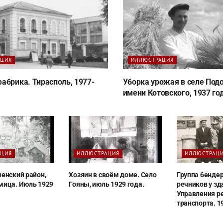
АЦИЯ
ИЛЛЮСТРАЦИЯ
абрика. Тирасполь, 1977-
Уборка урожая в селе Подо
имени Котовского, 1937 год
АЦИЯ
ИЛЛЮСТРАЦИЯ
ИЛЛЮСТРАЦ
менский район,
Хозяин в своём доме. Село
Группа бенде
мица. Июль 1929
Гояны, июль 1929 года.
речников у зд
Управления р
транспорта. 1