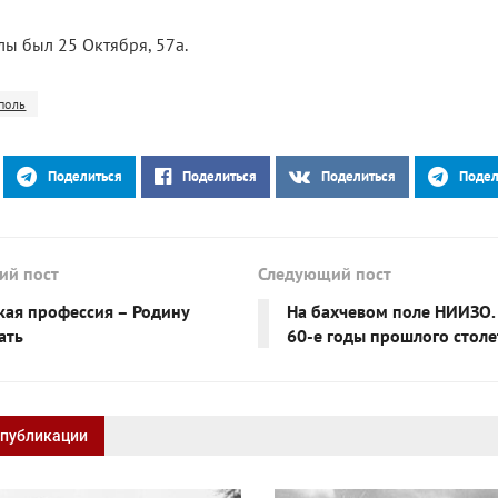
ы был 25 Октября, 57а.
поль
Поделиться
Поделиться
Поделиться
Подел
ий пост
Следующий пост
акая профессия – Родину
На бахчевом поле НИИЗО. 
ать
60-е годы прошлого столе
 публикации