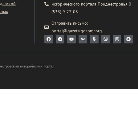
давской
исторического портала Приднестровья 0
вных
(533) 9-22-08
Отправить письмо:
portal@gazeta.gospmr.org
нестровский исторический портал