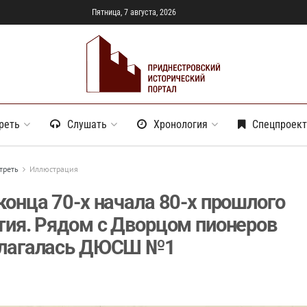
Пятница, 7 августа, 2026
реть
Слушать
Хронология
Спецпроек
треть
Иллюстрация
конца 70-х начала 80-х прошлого
тия. Рядом с Дворцом пионеров
олагалась ДЮСШ №1