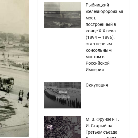
Рыбницкий
железнодорожный
мост,
построенный в
конце XIX века
(1894 — 1896),
стал первым
консольным
мостом в
Российской
Империи
Оккупация
М. В. Фрунзе и Г.
И. Старый на
Третьем съезде