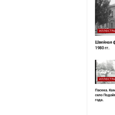
ИЛЛЮСТР
Швейная ф
1980 гг.
ИЛЛЮСТР
Пасека. Ка
село Подой
года.