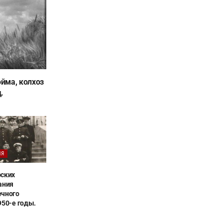
йма, колхоз
.
ИЯ
рских
ания
ечного
950-е годы.