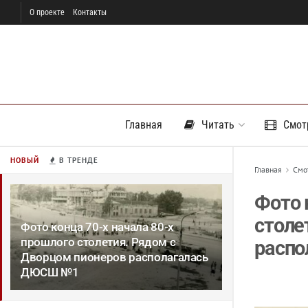
О проекте
Контакты
Главная
Читать
Смот
НОВЫЙ
В ТРЕНДЕ
Главная
Смо
Фото 
столе
Фото конца 70-х начала 80-х
прошлого столетия. Рядом с
расп
Дворцом пионеров располагалась
ДЮСШ №1