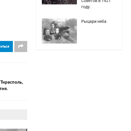
Советов в 1921
году.
Рыцари неба
иться
Тирасполь,
тия.