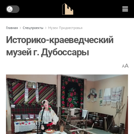
Главная
Спецпроекты
Музеи Приднестровья
Историко-краеведческий
музей г. Дубоссары
A
A