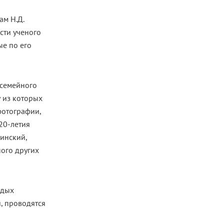
ам Н.Д.
сти ученого
ые по его
 семейного
 из которых
фотографии,
20-летия
инский,
ного других
одых
, проводятся