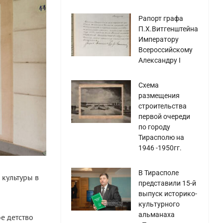
Рапорт графа
П.Х.Витгенштейна
Императору
Всероссийскому
Александру I
Схема
размещения
строительства
первой очереди
по городу
Тирасполю на
1946 -1950гг.
В Тирасполе
культуры в
представили 15-й
выпуск историко-
культурного
альманаха
е детство