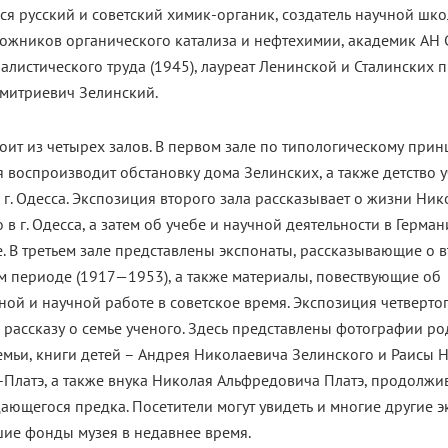
 русский и советский химик-органик, создатель научной шко
ожников органического катализа и нефтехимии, академик АН С
алистического труда (1945), лауреат Ленинской и Сталинских 
митриевич Зелинский.
оит из четырех залов. В первом зале по типологическому прин
 воспроизводит обстановку дома Зелинских, а также детство 
 г. Одесса. Экспозиция второго зала рассказывает о жизни Ник
 в г. Одесса, а затем об учебе и научной деятельности в Герма
. В третьем зале представлены экспонаты, рассказывающие о 
м периоде (1917—1953), а также материалы, повествующие об
ой и научной работе в советское время. Экспозиция четвертог
рассказу о семье ученого. Здесь представлены фотографии р
семьи, книги детей – Андрея Николаевича Зелинского и Раисы
-Платэ, а также внука Николая Альфредовича Платэ, продолжи
ающегося предка. Посетители могут увидеть и многие другие э
ие фонды музея в недавнее время.