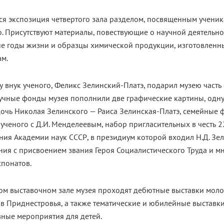
я экспозиция четвертого зала разделом, посвященным ученик
. Присутствуют материалы, повествующие о научной деятельно
ие годы жизни и образцы химической продукции, изготовленн
ам.
у внук ученого, Феликс Зелинский-Платэ, подарил музею часть
аучные фонды музея пополнили две графические картины, одну
очь Николая Зелинского — Раиса Зелинская-Платэ, семейные 
ученого с Д.И. Менделеевым, набор пригласительных в честь 2
ия Академии наук СССР, в президиум которой входил Н.Д. Зел
ия с присвоением звания Героя Социалистического Труда и м
спонатов.
ом выставочном зале музея проходят дебютные выставки мол
в Приднестровья, а также тематические и юбилейные выставки
вные мероприятия для детей.