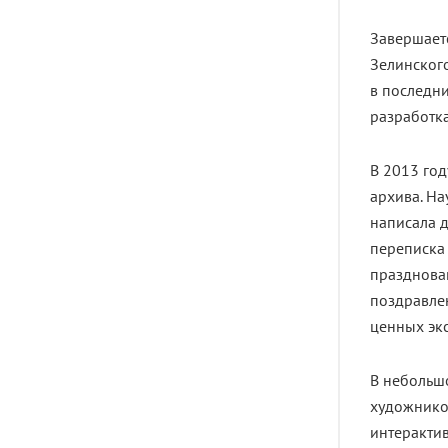
Завершаетс
Зелинского
в последн
разработк
В 2013 год
архива. Н
написала д
переписка 
празднован
поздравлен
ценных эк
В небольш
художнико
интеракти