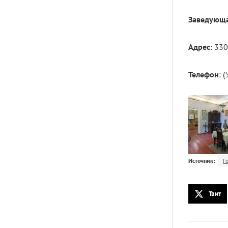
Заведующ
Адрес
: 33
Телефон
: 
Источник:
Г
Твит