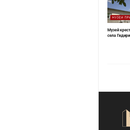
МУЗЕИ ПР
Музей крес
села Гидир