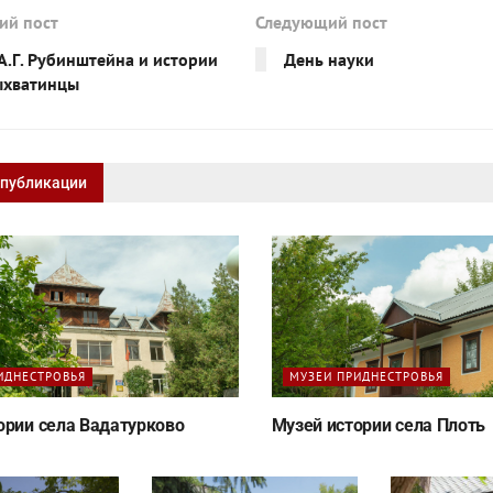
ий пост
Следующий пост
А.Г. Рубинштейна и истории
День науки
ыхватинцы
 публикации
ИДНЕСТРОВЬЯ
МУЗЕИ ПРИДНЕСТРОВЬЯ
ории села Вадатурково
Музей истории села Плоть