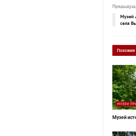
Предыдущ
Музей 
села В
Похожие
МУЗЕИ ПР
Музей ист