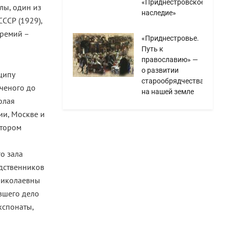
«Приднестровское
лы, один из
наследие»
ССР (1929),
премий –
«Приднестровье.
Путь к
православию» —
о развитии
ципу
старообрядчества
ученого до
на нашей земле
олая
нии, Москве и
втором
о зала
одственников
 Николаевны
вшего дело
кспонаты,