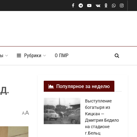
ты
Рубрики
О ПМР
Популярное за неделю
Д.
Выступление
богатыря из
A
A
Кицкан —
Дмитрия Бедило
на стадионе
г.Бельц