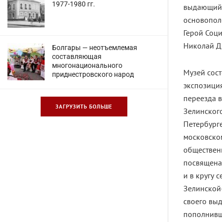
1977-1980 гг.
выдающийся
основопол
Герой Соци
Николай Д
Болгары — неотъемлемая
составляющая
многонационального
Музей сост
приднестровского народ
экспозиция
переезда в
ЗАГРУЗИТЬ БОЛЬШЕ
Зелинского
Петербурге
московско
общественн
посвящена 
и в кругу 
Зелинской
своего выд
пополнивш