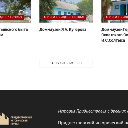
ИДНЕСТРОВЬЯ
МУЗЕИ ПРИДНЕСТРОВЬЯ
МУЗЕИ ПРИД
тьянского быта
Дом-музей Я.А. Кучерова
Дом-музей Ге
им
Советского С
И.С.Солтыса
ЗАГРУЗИТЬ БОЛЬШЕ
История Приднестровья с древних 
Приднестровский исторический п