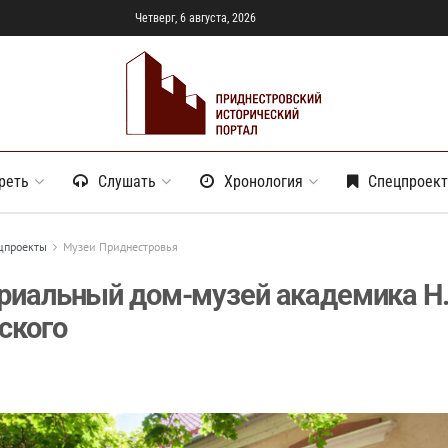
Четверг, 6 августа, 2026
реть
Слушать
Хронология
Спецпроек
цпроекты
Музеи Приднестровья
иальный дом-музей академика Н.
ского