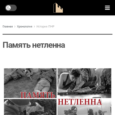
Главная
Хронология
История ПМР
Память нетленна