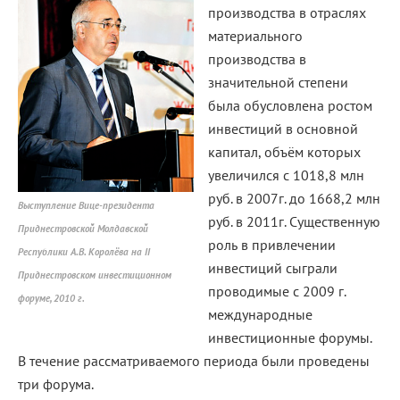
производства в отраслях
материального
производства в
значительной степени
была обусловлена ростом
инвестиций в основной
капитал, объём которых
увеличился с 1018,8 млн
руб. в 2007г. до 1668,2 млн
Выступление Вице-президента
руб. в 2011г. Существенную
Приднестровской Молдавской
роль в привлечении
Республики А.В. Королёва на II
инвестиций сыграли
Приднестровском инвестиционном
проводимые с 2009 г.
форуме, 2010 г.
международные
инвестиционные форумы.
В течение рассматриваемого периода были проведены
три форума.