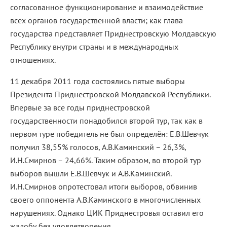
согласованное функционирование и взаимодействие
всех органов государственной власти; как глава
государства представляет Приднестровскую Молдавскую
Республику внутри страны и в международных
отношениях.
11 декабря 2011 года состоялись пятые выборы
Президента Приднестровской Молдавской Республики.
Впервые за все годы приднестровской
государственности понадобился второй тур, так как в
первом туре победитель не был определён: Е.В.Шевчук
получил 38,55% голосов, А.В.Каминский – 26,3%,
И.Н.Смирнов – 24,66%. Таким образом, во второй тур
выборов вышли Е.В.Шевчук и А.В.Каминский.
И.Н.Смирнов опротестовал итоги выборов, обвинив
своего оппонента А.В.Каминского в многочисленных
нарушениях. Однако ЦИК Приднестровья оставил его
жалобу без удовлетворения.