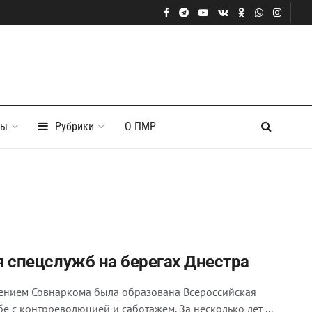
ты
Рубрики
О ПМР
 спецслужб на берегах Днестра
лением Совнаркома была образована Всероссийская
 с контрреволюцией и саботажем. За несколько лет ...