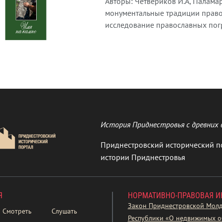
Авторы: Четвериков И.А, Паламар
монументальные традиции право
исследование православных погр
История Приднестровья с древних 
Приднестровский исторический п
истории Приднестровья
Я
НОРМАТИВНО-ПРАВОВАЯ 
Закон Приднестровской Мол
Смотреть
Слушать
Республики «О недвижимых о