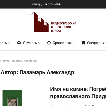
Четверг, 6 августа, 2026
реть
Слушать
Хронология
Спецпроек
Автор: Паламарь Александр
:
Автор: Паламарь Александр
Имя на камне: Погр
православного Прид