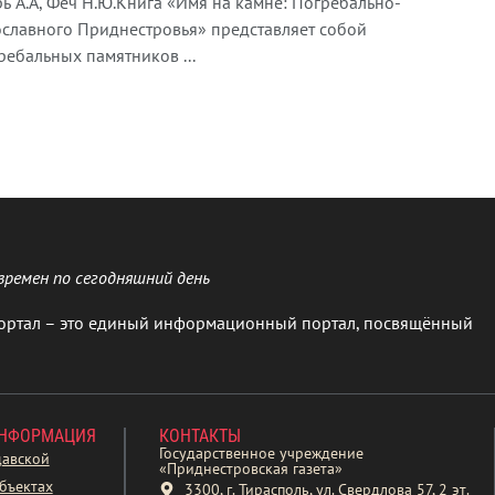
ь А.А, Феч Н.Ю.Книга «Имя на камне: Погребально-
славного Приднестровья» представляет собой
ебальных памятников ...
времен по сегодняшний день
ортал – это единый информационный портал, посвящённый
ИНФОРМАЦИЯ
КОНТАКТЫ
Государственное учреждение
давской
«Приднестровская газета»
бъектах
3300, г. Тирасполь, ул. Свердлова 57, 2 эт.