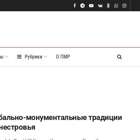
ты
Рубрики
О ПМР
ебально-монументальные традиции
нестровья