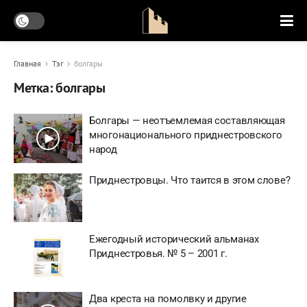
Главная
Тэг
болгары
Метка:
болгары
Болгары — неотъемлемая составляющая
многонационального приднестровского
народ
Приднестровцы. Что таится в этом слове?
Ежегодный исторический альманах
Приднестровья. № 5 – 2001 г.
Два креста на помолвку и другие