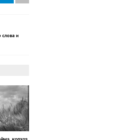
 слова и
йма, колхоз