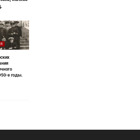
.
ИЯ
рских
ания
ечного
950-е годы.