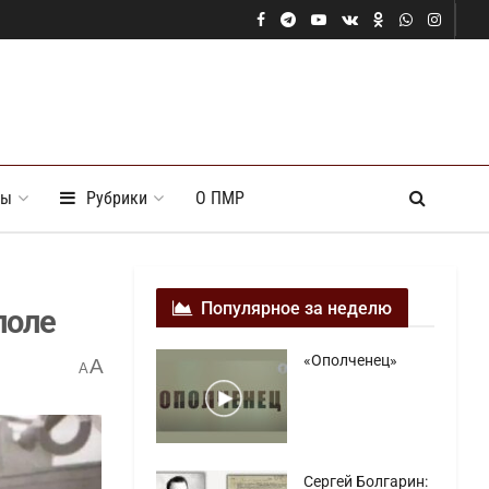
ты
Рубрики
О ПМР
Популярное за неделю
поле
«Ополченец»
A
A
Сергей Болгарин: