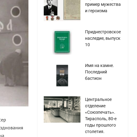
пример мужества
и героизма
Приднестровское
наследие, выпуск
10
Имя на камне.
Последний
бастион
Центральное
отделение
«Союзпечать».
Тирасполь, 80-е
сер
годы прошлого
разднования
столетия.
на