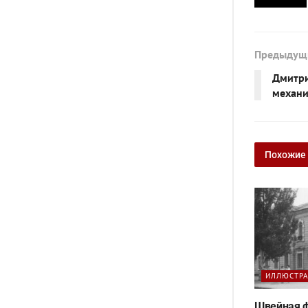
Предыдущ
Дмитри
механи
Похожие
ИЛЛЮСТР
Швейная ф