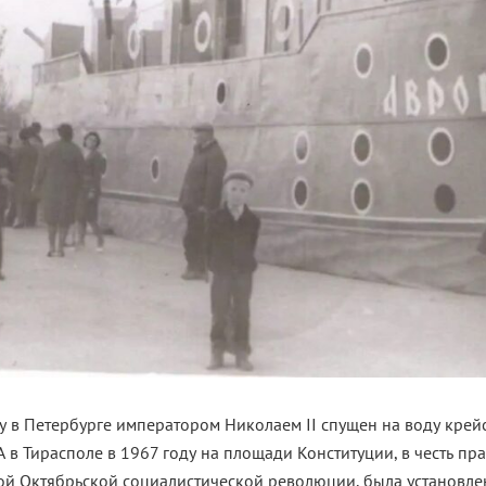
у в Петербурге императором Николаем II спущен на воду крей
А в Тирасполе в 1967 году на площади Конституции, в честь п
ой Октябрьской социалистической революции, была установле