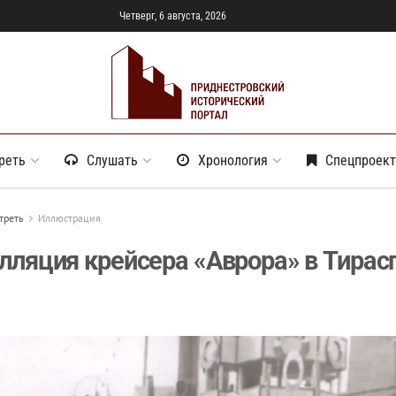
Четверг, 6 августа, 2026
реть
Слушать
Хронология
Спецпроек
треть
Иллюстрация
лляция крейсера «Аврора» в Тирас