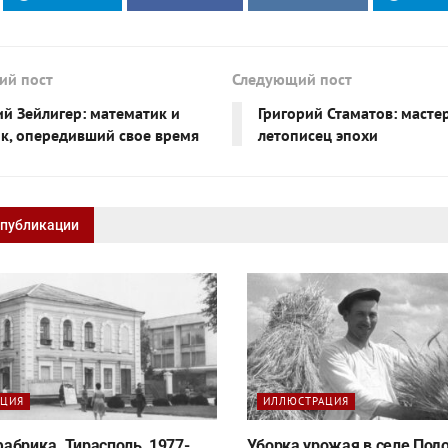
ий пост
Следующий пост
й Зейлигер: математик и
Григорий Стаматов: мастер
к, опередивший свое время
летописец эпохи
 публикации
АЦИЯ
ИЛЛЮСТРАЦИЯ
абрика. Тирасполь, 1977-
Уборка урожая в селе Подо