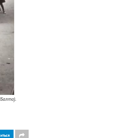
(Балта)
.
иться