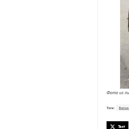
Фото из ли
Тэги:
Велик
Твит