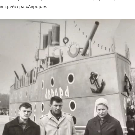
я крейсера «Аврора».