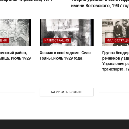
имени Котовского, 1937 год
АЦИЯ
ИЛЛЮСТРАЦИЯ
ИЛЛЮСТРАЦ
менский район,
Хозяин в своём доме. Село
Группа бенде
мица. Июль 1929
Гояны, июль 1929 года.
речников у зд
Управления р
транспорта. 1
ЗАГРУЗИТЬ БОЛЬШЕ