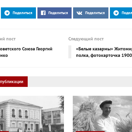
Поделиться
Поделиться
Поделиться
Подел
ий пост
Следующий пост
Советского Союза Георгий
«Белые казармы» Житоми
енко
полка, фотокарточка 1900
 публикации