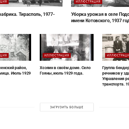
АЦИЯ
ИЛЛЮСТРАЦИЯ
абрика. Тирасполь, 1977-
Уборка урожая в селе Подо
имени Котовского, 1937 год
АЦИЯ
ИЛЛЮСТРАЦИЯ
ИЛЛЮСТРАЦ
менский район,
Хозяин в своём доме. Село
Группа бенде
мица. Июль 1929
Гояны, июль 1929 года.
речников у зд
Управления р
транспорта. 1
ЗАГРУЗИТЬ БОЛЬШЕ