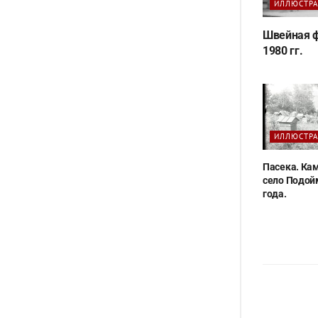
ИЛЛЮСТР
Швейная ф
1980 гг.
ИЛЛЮСТР
Пасека. Ка
село Подой
года.