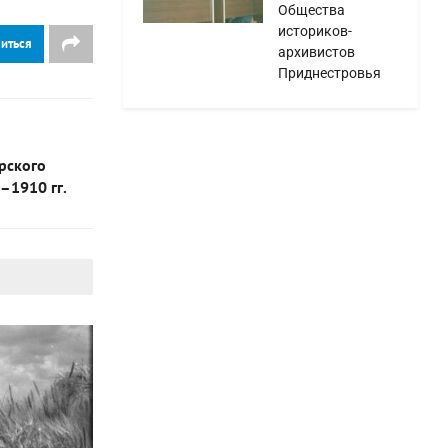
Общества
историков-
иться
архивистов
Приднестровья
рского
–1910 гг.