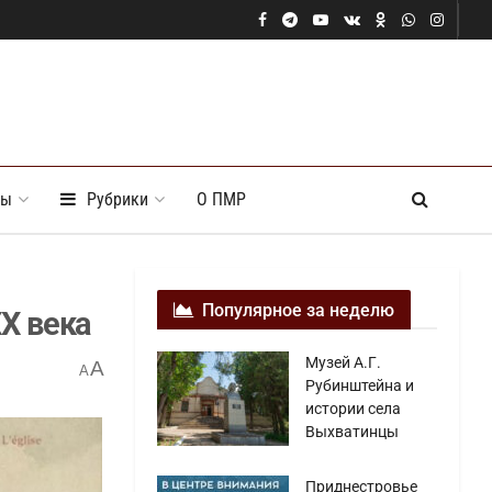
ты
Рубрики
О ПМР
Популярное за неделю
ХХ века
Музей А.Г.
A
A
Рубинштейна и
истории села
Выхватинцы
Приднестровье