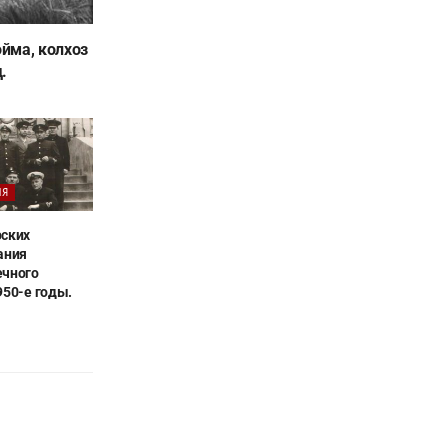
йма, колхоз
.
ИЯ
рских
ания
ечного
950-е годы.