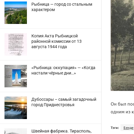
Рыбница — город со стальным
характером
Копия Акта Рыбницкой
районной комиссии от 13
августа 1944 года
«Рыбница: оккупация» — «Когда
настали чёрные дни…»
Дубоссары – самый загадочный
Он был пос
город Приднестровья
одним из 
Тэги:
Бенде
Швейная фабрика. Тирасполь,