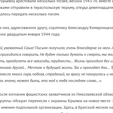
орьевну арестовали несколько позже, весной 1943-го. Вместе 
ками отправили в тираспольскую тюрьму, откуда девятнадцат
алось передать несколько писем.
з них, адресованное другу, соратнику Александру Комарницко
ное двадцатым января 1944 года:
й, уважаемый Саша! Письмо получила, очень благодарна за него. А
 приходится говорить. Не будем только думать о смерти, мы мо
ь, преодолеть все невзгоды, трудности… Жизнь проходит без и
минаю друзей… Мечтаю о будущей жизни. Так и проходят дни… Т
енесла много горя, побоев, страданий, но врагу не покорилась и н
ерь этому, может быть, это моё к тебе последнее слово…».
осле изгнания фашистских захватчиков из Николаевской облас
группы «Искра» перенесли с окраины Крымки на новое место –
именем подпольной организации. Здесь, в братской могиле н