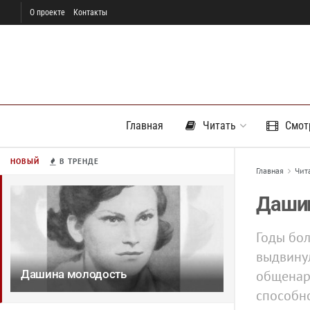
О проекте
Контакты
Главная
Читать
Смот
НОВЫЙ
В ТРЕНДЕ
Главная
Чит
Дашин
Годы бо
выдвинул
общенаро
Дашина молодость
способно