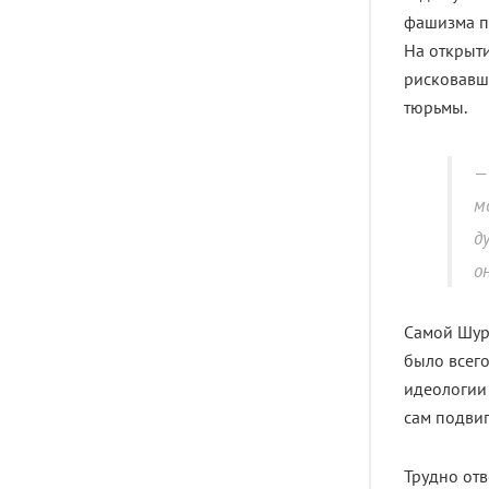
фашизма по
На открыт
рисковавша
тюрьмы.
м
д
о
Самой Шур
было всего
идеологии 
сам подвиг
Трудно отв