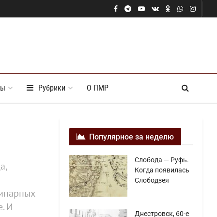
ты
Рубрики
О ПМР
Популярное за неделю
Слобода — Руфь.
а,
Когда появилась
Слободзея
динарных
. И
Днестровск, 60-е