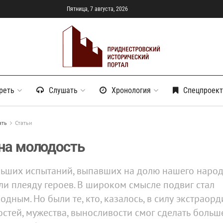
Пятница, 7 августа, 2026
реть
Слушать
Хронология
Спецпроек
ать
Статьи
а молодость
льших испытаний, выпавших на долю нашего народ
и плеяду героев. В широком смысле подвиг стал
дным. Но были те, кто, казалось, в силу экстраор
стей, мужества, выносливости смог сделать больше