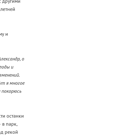
с другими
илетней
му и
лександр, о
лоды и
зменений.
ут я многое
е покорюсь
ти останки
 в парк,
ад рекой