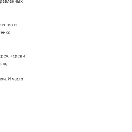
правленных
жество и
ченко
ре», «среди
ная,
с
хи. И часто