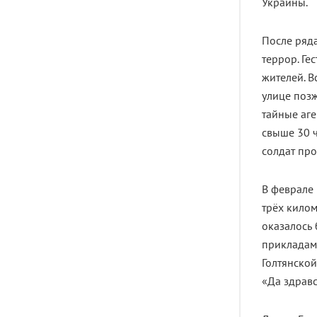
Украины.
После ряд
террор. Г
жителей. В
улице позж
тайные аге
свыше 30 ч
солдат пр
В феврале
трёх килом
оказалось
прикладам
Голтянской
«Да здравст