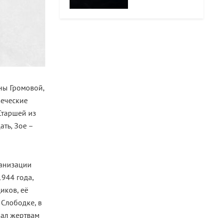
ны Громовой,
веческие
Старшей из
ать, Зое –
ганизации
1944 года,
иков, её
 Слободке, в
иал жертвам