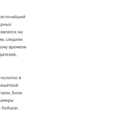
 жесточайший
ирных
оявлялся на
ми, следили
тому времени
дателей,
 полотно в
 решёткой
зали, били
камеры
и бойцов: