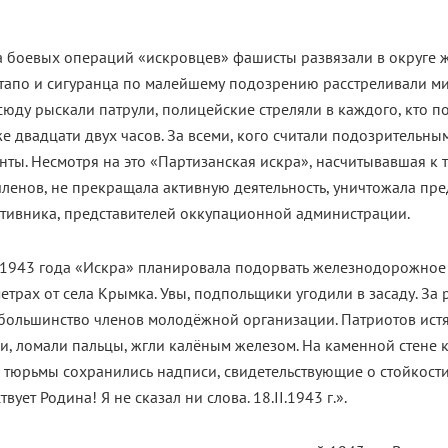
а боевых операций «искровцев» фашисты развязали в округе
естапо и сигуранца по малейшему подозрению расстреливали м
сюду рыскали патрули, полицейские стреляли в каждого, кто п
е двадцати двух часов. За всеми, кого считали подозрительны
нты. Несмотря на это «Партизанская искра», насчитывавшая к 
ленов, не прекращала активную деятельность, уничтожала пре
отивника, представителей оккупационной администрации.
 1943 года «Искра» планировала подорвать железнодорожное
етрах от села Крымка. Увы, подпольщики угодили в засаду. За
 большинство членов молодёжной организации. Патриотов истя
и, ломали пальцы, жгли калёным железом. На каменной стене 
 тюрьмы сохранились надписи, свидетельствующие о стойкост
вует Родина! Я не сказал ни слова. 18.II.1943 г.».