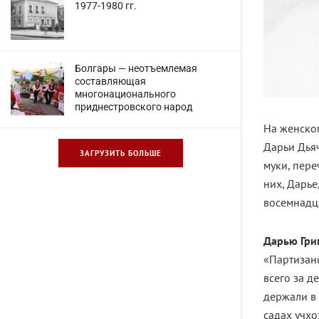
1977-1980 гг.
Болгары — неотъемлемая
составляющая
многонационального
приднестровского народ
На женско
Дарьи Дья
ЗАГРУЗИТЬ БОЛЬШЕ
муки, пере
них, Дарье
восемнадца
Дарью Гри
«Партизанс
всего за д
держали в 
садах учхо