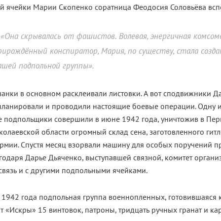
й ячейки Марии Скопенко соратница Феодосия Соловьёва всп
«Она скрывалась от фашистов. Волевая, энергичная комсомо
рирождённый конспиратор, Мария, по существу, стала созд
ашей подпольной группы».
чанки в основном расклеивали листовки. А вот сподвижники 
планировали и проводили настоящие боевые операции. Одну и
е подпольщики совершили в июне 1942 года, уничтожив в Пе
колаевской области огромный склад сена, заготовленного гит
армии. Спустя месяц взорвали машину для особых поручений п
годаря Дарье Дьяченко, выступавшей связной, комитет органи
связь и с другими подпольными ячейками.
 1942 года подпольная группа военнопленных, готовившаяся к
т «Искры» 15 винтовок, патроны, тридцать ручных гранат и ка