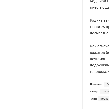
Кодымой п
вместе с 
Родина выс
героизм, 
посмертно 
Как отмеч
вожаков б
неугомонна
подружками
говорила:
Источник:
Г
Автор:
Мих
Тэги:
подпо