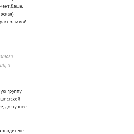
мент Даше.
вская),
тираспольской
 этого
ий, и
ную группу
ашистской
е, доступнее
уководителе