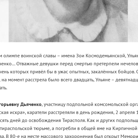
м олимпе воинской славы – имена Зои Космодемьянской, Улья
ченко… Отважные девушки перед смертью претерпели нечело
чень которых привёл бы в ужас опытных, закалённых бойцов. 
, на момент расстрела было всего двадцать, Ульяне – девятнадц
ть.
горьевну Дьяченко
, участницу подпольной комсомольской ор
кая искра», каратели расстреляли в день рождения, 2 апреля 
есять дней до освобождения Тирасполя. Как и других подпольщ
тираспольской тюрьме, а погребли в общей яме на Кирпичной
за. В 80-е на месте массового захоронения был открыт Мемор