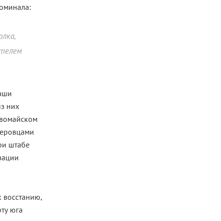
оминала:
лка,
ателем
Даши
з них
рвомайском
леровцами
ри штабе
зации
 восстанию,
рту юга