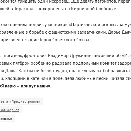
окоится тридцать один искровец. Ещё девять патриотов, пере
Дашей в Тирасполь, похоронены на Кирпичной Слободке.
око оценила подвиг участников «Партизанской искры»: за му
проявленные в борьбе с фашистскими захватчиками, Дарье Дья
присвоено звание Героя Советского Союза.
ал писатель, фронтовик Владимир Дружинин, писавший об «Иск
оевых пятёрок особенно радовала подпольный комитет задор
я Даша. Как бы ни было трудно, она не унывала. Собравшись 
, хлопцами в хате или в поле, пела любимые песни, читала сти
«Я верю – придут наши».
азета «Приднестровье»
аил Фернет
льщики