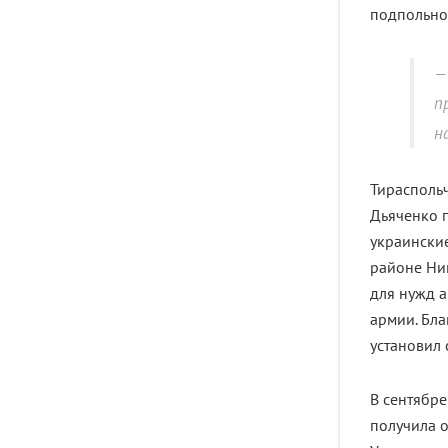
подпольно
п
н
Тирасполь
Дьяченко 
украински
районе Ни
для нужд 
армии. Бла
установил 
В сентябре
получила о