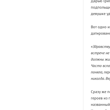
Дарью Григ
подпольщи
девушке уд
Вот одно и
датирован
«Здравству
встрече не
должны жит
Часто вспо
поняла, пер
никогда. В
Сразу же п
героев из 
названный 