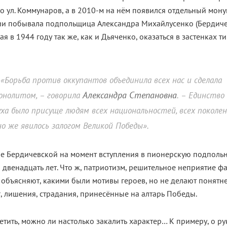
 ул. Коммунаров, а в 2010-м на нём появился отдельный мону
ии побывала подпольщица Александра Михайлусенко (Бердиче
я в 1944 году так же, как и Дьяченко, оказаться в застенках 
«Борьба против оккупантов объединила всех нас и сделала
Александра Степановна
онолитом, – говорила
. – Единство
уха было присуще людям всех национальностей, всех поколен
но же явилось залогом Великой Победы».
е Бердичевской на момент вступления в пионерскую подполь
 двенадцать лет. Что ж, патриотизм, решительное неприятие ф
объясняют, какими были мотивы героев, но не делают понятне
, лишения, страдания, принесённые на алтарь Победы.
етить, можно ли настолько закалить характер… К примеру, о р