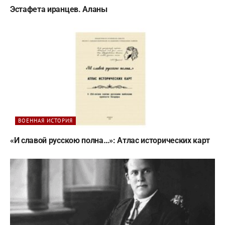
Эстафета иранцев. Аланы
ВОЕННАЯ ИСТОРИЯ
«И славой русскою полна…»: Атлас исторических карт