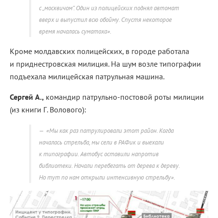
с „москвичом“. Один из полицейских поднял автомат
вверх и выпустил всю обойму. Спустя некоторое
время началась суматоха».
Кроме молдавских полицейских, в городе работала
и приднестровская милиция. На шум возле типографии
подъехала милицейская патрульная машина.
Сергей А.,
командир патрульно-постовой роты милиции
(из книги Г. Волового):
«Мы как раз патрулировали этот район. Когда
началась стрельба, мы сели в РАФик и выехали
к типографии. Автобус оставили напротив
библиотеки. Начали перебегать от дерева к дереву.
Но тут по нам открыли интенсивную стрельбу».