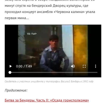
минут спустя на бендерский Дворец культуры, где
проходил концерт ансамбля «Червона калина» упала
первая мина…
Свидетель и участник инцидента у типографии Василий Бондарь в 1992 году
Продолжение:
Битва за Бендеры. Часть II: «Осада горисполкома»