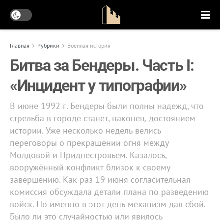
Главная
Рубрики
Военная история
Битва за Бендеры. Часть I:
«Инцидент у типографии»
В июне 1992 г. Бендеры были полны надежд, что
стрельба в городе станет, наконец, достоянием
истории. Уже несколько недель велись
переговоры о прекращении огня между
Молдовой и Приднестровьем. Казалось,
вооружённый конфликт близок к своему
завершению. Как раз 19 июня согласительная
комиссия обсуждала детали плана по разведению
войск. Но именно в этот день механизм дал сбой.
Было ли это случайностью или явилось