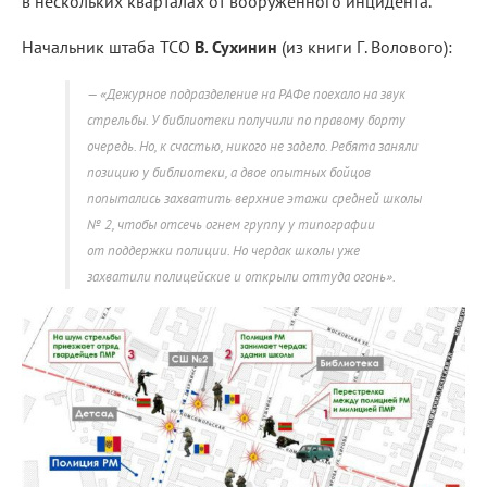
в нескольких кварталах от вооруженного инцидента.
Начальник штаба ТСО
В. Сухинин
(из книги Г. Волового):
«Дежурное подразделение на РАФе поехало на звук
стрельбы. У библиотеки получили по правому борту
очередь. Но, к счастью, никого не задело. Ребята заняли
позицию у библиотеки, а двое опытных бойцов
попытались захватить верхние этажи средней школы
№ 2, чтобы отсечь огнем группу у типографии
от поддержки полиции. Но чердак школы уже
захватили полицейские и открыли оттуда огонь».