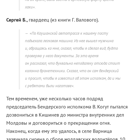
хаки».
Сергей Б.,
гвардеец (из книги Г. Валового).
«По Каушанской автотрассе к нашему посту
подъехала легковая машина. Из нее вышел мужчина
и, обращаясь ко мне, сказал, чтобы я сделал вид, будто
проверяю у него документы. За это время
он рассказал, что буквально неподалеку отсюда стоит
колонна бронетехники. Сказал, что он сам бендерский
и просит, чтобы я известил об этом исполком, да и мы
с ребятами были наготове».
Тем временем, уже несколько часов подряд
председатель Бендерского исполкома В. Когут пытался
дозвониться в Кишинев до министра внутренних дел
Молдовы и договориться о прекращении огня.
Наконец, когда ему это удалось, в селе Варница
зазвучала сирена о сборе молдавских волонтёров. 10