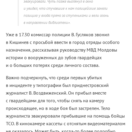
эвакуировали. Чуть позже выглянул в окно
и увидел, что стучавшие к нам полицейские заняли
позицию у входа прямо за ступеньками и вели огонь
в направлении библиотеки».
Уже в 17.30 комиссар полиции В. Гусляков звонил
в Кишинев с просьбой ввести в город отряды особого
назначения, рассказывая руководству МВД Молдовы
истории о вооруженных до зубов гвардейцах
и о больших потерях среди личного состава.
Важно подчеркнуть, что среди первых убитых
в инциденте у типографии был приднестровский
журналист В. Воздвиженский. Он прибыл вместе
с гвардейцами для того, чтобы снять на камеру
происходящее, но в ходе боя был застрелен. Тело
журналиста эвакуировали прибывшие на помощь бойцы
ТСО. В кинокамере кассеты с отснятым видеоматериалом
не оказалось. Может быть, когда-то более подробно