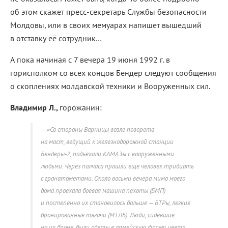
об этом скажет пресс-секретарь Службы безопасности
Молдовы, или в своих мемуарах напишет вышедший
в отставку её сотрудник…
А пока начиная с 7 вечера 19 июня 1992 г. в
горисполком со всех концов Бендер следуют сообщения
о скоплениях молдавской техники и Вооруженных сил.
Владимир Л.,
горожанин:
«Со стороны Варницы возле поворота
на мост, ведущий к железнодорожной станции
Бендеры-2, подъехали КАМАЗы с вооруженными
людьми. Через полчаса прошли еще человек тридцать
с гранатометами. Около восьми вечера мимо моего
дома проехала боевая машина пехоты (БМП)
и постепенно их становилось больше — БТРы, легкие
бронированные тягачи (МТЛБ). Люди, сидевшие
на их броне, были одеты в армейскую форму цвета