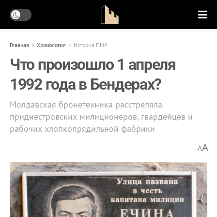
Главная
Хронология
История ПМР
Что произошло 1 апреля
1992 года в Бендерах?
Молдавская бронетехника расстреляла
приднестровских милиционеров, гвардейцев и
рабочих хлопкопрядильной фабрики
A
A