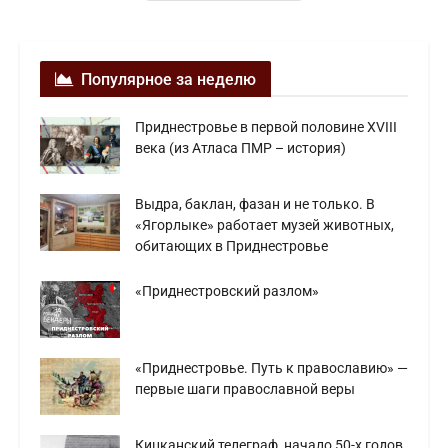
Популярное за неделю
Приднестровье в первой половине ХVIII
века (из Атласа ПМР – история)
Выдра, баклан, фазан и не только. В
«Ягорлыке» работает музей животных,
обитающих в Приднестровье
«Приднестровский разлом»
«Приднестровье. Путь к православию» —
первые шаги православной веры
Кицканский телеграф, начало 50-х годов