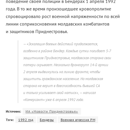
поведение своей полиции в Бендерах 1 апреля 1992
года. В то же время произошедшее кровопролитие
спровоцировало рост военной напряженности по всей
линии соприкосновения молдавских комбатантов
и защитников Приднестровья.
«Эскалация боевых действий продолжается,
особенно в районе Бендер. Каждые сутки погибает 5-7
защитников Приднестровья, молдавская сторона свои
потери скрывает. Несколько бронегрупп 14-й армии
2 апреля выдвинулись на линию фронта, чтобы
защитить гражданское население. Но молдавская
сторона не верит в боеспособность бывшей СА
и только усиливает свой натиск», — написал
«Комерсант» уже 6 апреля 1992 года.
Источник:
ИА «Новости Приднестровья»
Тэги:
1992 год
Бендеры
Военная агрессия РМ