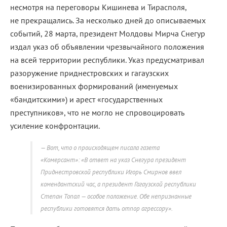
несмотря на переговоры Кишинева и Тирасполя,
не прекращались. За несколько дней до описываемых
событий, 28 марта, президент Молдовы Мирча Снегур
издал указ об объявлении чрезвычайного положения
на всей территории республики. Указ предусматривал
разоружение приднестровских и гагаузских
военизированных формирований (именуемых
«бандитскими») и арест «государственных
преступников», что не могло не спровоцировать
усиление конфронтации.
Вот, что о происходящем писала газета
«Комерсант»: «В ответ на указ Снегура президент
Приднестровской республики Игорь Смирнов ввел
комендантский час, а президент Гагаузской республики
Степан Топал — особое положение. Обе непризнанные
республики готовятся дать отпор агрессору».