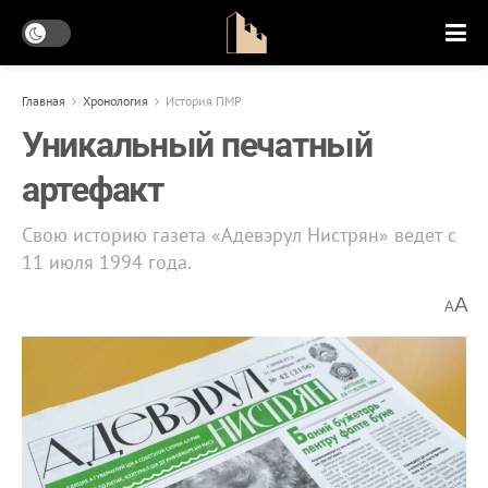
Главная
Хронология
История ПМР
Уникальный печатный
артефакт
Свою историю газета «Адевэрул Нистрян» ведет с
11 июля 1994 года.
A
A