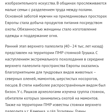
изобразительного искусства. В общинах прослеживаются
малые семьи с разделением труда между полами.
Основной заботой мужчин на приледниковых просторах
Европы стала добыча продуктов питания посредством
охоты. Обязанностью женщины стало изготовление
одежды и поддержание огня.
Ранний этап верхнего палеолита (40–24 тыс. лет назад)
представлен на территории ПМР стоянкой Грушка. С
наступлением экстремального похолодания в середине
верхнего палеолита пространства Европы оказались
благоприятными для тундровых видов животных –
северных оленей, мамонтов, шерстистых носорогов,
песцов. В степи наиболее распространённым видом был
бизон. У с. Рашков археологами изучена группа стоянок,
обитатели которых занимались охотой на мамонтов.
Также на территории ПМР известны стоянки верхнего
палеолита у г. Каменка, у сёл Зозуляны, Гояны,