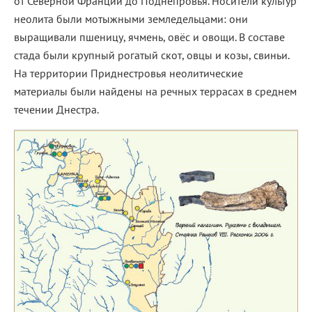
от Северной Франции до Поднепровья. Носители культур
неолита были мотыжными земледельцами: они
выращивали пшеницу, ячмень, овёс и овощи. В составе
стада были крупный рогатый скот, овцы и козы, свиньи.
На территории Приднестровья неолитические
материалы были найдены на речных террасах в среднем
течении Днестра.