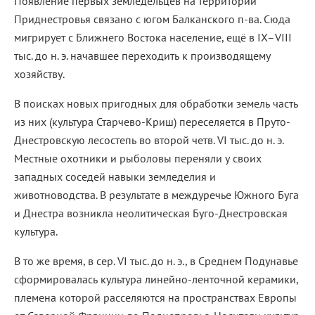
Появление первых земледельцев на территории
Приднестровья связано с югом Балканского п-ва. Сюда
мигрирует с Ближнего Востока население, ещё в IX–VIII
тыс. до н. э. начавшее переходить к производящему
хозяйству.
В поисках новых пригодных для обработки земель часть
из них (культура Старчево-Криш) переселяется в Пруто-
Днестровскую лесостепь во второй четв. VI тыс. до н. э.
Местные охотники и рыболовы переняли у своих
западных соседей навыки земледелия и
животноводства. В результате в междуречье Южного Буга
и Днестра возникла неолитическая Буго-Днестровская
культура.
В то же время, в сер. VI тыс. до н. э., в Среднем Подунавье
сформировалась культура линейно-ленточной керамики,
племена которой расселяются на пространствах Европы