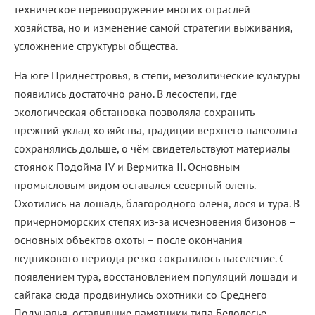
техническое перевооружение многих отраслей
хозяйства, но и изменение самой стратегии выживания,
усложнение структуры общества.
На юге Приднестровья, в степи, мезолитические культуры
появились достаточно рано. В лесостепи, где
экологическая обстановка позволяла сохранить
прежний уклад хозяйства, традиции верхнего палеолита
сохранялись дольше, о чём свидетельствуют материалы
стоянок Подойма IV и Вермитка II. Основным
промысловым видом оставался северный олень.
Охотились на лошадь, благородного оленя, лося и тура. В
причерноморских степях из-за исчезновения бизонов –
основных объектов охоты – после окончания
ледникового периода резко сократилось население. С
появлением тура, восстановлением популяций лошади и
сайгака сюда продвинулись охотники со Среднего
Подунавья, оставившие памятники типа Белолесье.