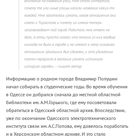
внимание на названия улиц. Мне стало интересно,
почему те или иные улицы носили название каких-то
вождей. Мне захотелось узнать, какое отношение они
имели к Тирасполю и почему их имена теперь
сопровождают мой город. Родители мне ответ не
дали. А отец просто сказал, что многие из них вообще
никогда не были в городе и не имеют к нему никакого
отношения. Школьник был удивлен, и это удивление
потом переросло в желание узнать истинную
историю города», – пишет автор.
Информацию о родном городе Владимир Полушин
начал собирать в студенческие годы. Во время обучения
в Одессе он добрался сначала до местной областной
библиотеки им. А.М.Горького, где ему посоветовали
обратиться в Одесский областной архив. Впоследствии,
уже по окончании Одесского электротехнического
института связи им. А.С.Попова, ему довелось поработать
и в Херсонском областном архиве. И это стало