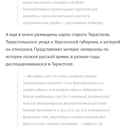
нашей местности проездом, а де Волан
непосредственно проектировал Тираспольскую
крепость и принимал активное участие в
строительстве города», – рассказывает редактор.
А ещё в книге размещены карты старого Тирасполя,
Тираспольского уезда и Херсонской губернии, к которой
он относился. Представляют интерес материалы по
истории полков русской армии, в разные годы
дислоцировавшихся в Тирасполе.
«Во-первых, это те полки, которые строили
Тираспольскую крепость. О них было рассказано и в
первом издании. А во втором издании добавляется
больше информации про 56-й пехотный Житомирский
полк Его Императорского Высочества Великого Князя
Николая Николаевича и про 22-й, или 8-й Астраханский
драгунский полк, августейшим шефом которого был
Великий Князь Николай Николаевич — младший. Он