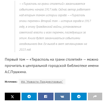
«Тирасполь на грани столетий» заканчивается
событиями начала 1917 года. Сейчас автор работает
над вторым томом истории города — «Тирасполь
эпохи перемен» Второй том – история города в 1917
году, в эпоху Гражданской войны, установления
советской власти и всех перемен, последующих за
этим. Книга будет заканчиваться событиями
сегодняшнего дня. Ее выход в свет запланирован на
2023 год.
Первый том — «Тирасполь на грани столетий» — можно
прочитать в центральной городской библиотеке имени
А.С.Пушкина.
Источник:
ИА "Новости Приднестровья"