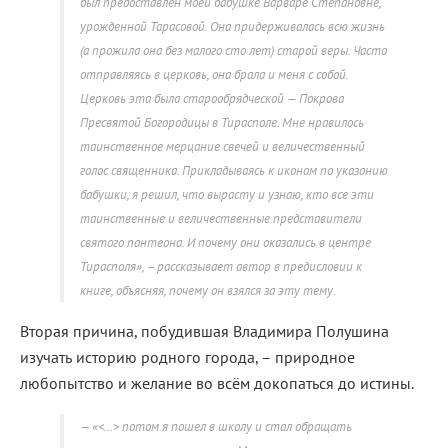
был предоставлен моей бабушке Варваре Степановне,
урожденной Тарасовой. Она придерживалась всю жизнь
(а прожила она без малого сто лет) старой веры. Часто
отправляясь в церковь, она брала и меня с собой.
Церковь эта была старообрядческой — Покрова
Пресвятой Богородицы в Тирасполе. Мне нравилось
таинственное мерцание свечей и величественный
голос священника. Прикладываясь к иконам по указанию
бабушки, я решил, что вырасту и узнаю, кто все эти
таинственные и величественные представители
святого пантеона. И почему они оказались в центре
Тирасполя», – рассказывает автор в предисловии к
книге, объясняя, почему он взялся за эту тему.
Вторая причина, побудившая Владимира Полушина
изучать историю родного города, – природное
любопытство и желание во всём докопаться до истины.
«<…> потом я пошел в школу и стал обращать