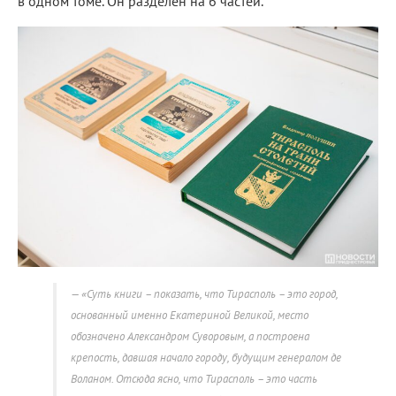
в одном томе. Он разделён на 6 частей.
«Суть книги – показать, что Тирасполь – это город,
основанный именно Екатериной Великой, место
обозначено Александром Суворовым, а построена
крепость, давшая начало городу, будущим генералом де
Воланом. Отсюда ясно, что Тирасполь – это часть