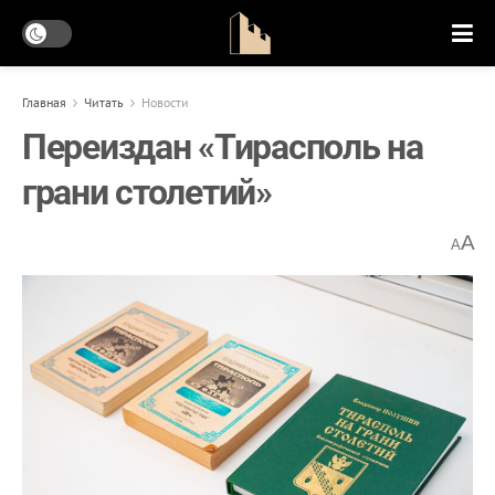
Главная
Читать
Новости
Переиздан «Тирасполь на
грани столетий»
A
A