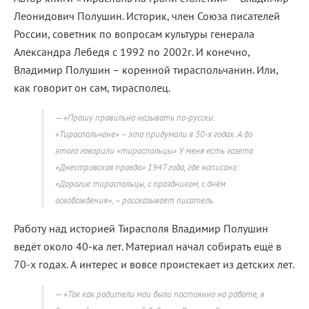
Леонидович Полушин. Историк, член Союза писателей
России, советник по вопросам культуры генерала
Александра Лебедя с 1992 по 2002г. И конечно,
Владимир Полушин – коренной тираспольчанин. Или,
как говорит он сам, тирасполец.
«Прошу правильно называть по-русски.
«Тираспольчане» – это придумали в 50-х годах. А до
этого говорили «тираспольцы» У меня есть газета
«Днестровская правда» 1947 года, где написано:
«Дорогие тираспольцы, с праздником, с днём
освобождения», – рассказывает писатель.
Работу над историей Тирасполя Владимир Полушин
ведёт около 40-ка лет. Материал начал собирать ещё в
70-х годах. А интерес и вовсе проистекает из детских лет.
«Так как родители мои были постоянно на работе, я