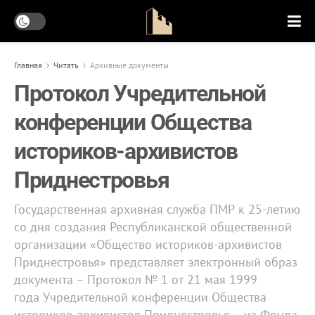
Главная
Читать
Архивные документы
Протокол Учредительной
конференции Общества
историков-архивистов
Приднестровья
Государственная архивная служба ПМР к 25-летию
со дня создания Республиканской общественной
организации «Общество историков-архивистов
Приднестровья» представляет электронный образ
документа – Протокол № 1 от 21 мая 1999
года Учредительной конференции Общества
историков-архивистов Приднестровья – из Фонда