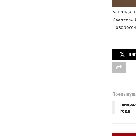
Кандидат п
Иваненко 
Новоросси
Твит
Предыдущ
Генера
года