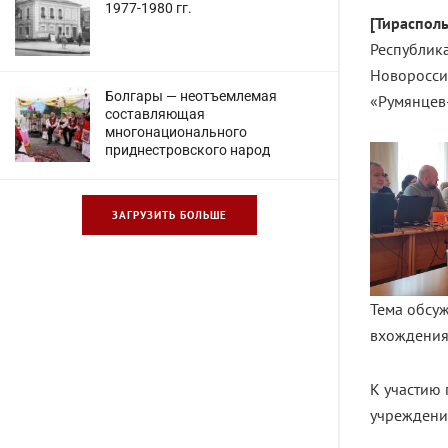
1977-1980 гг.
[Тирасполь
Республик
Новоросси
Болгары — неотъемлемая
«Румянцев
составляющая
многонационального
приднестровского народ
ЗАГРУЗИТЬ БОЛЬШЕ
Тема обсуж
вхождения 
К участию
учреждени