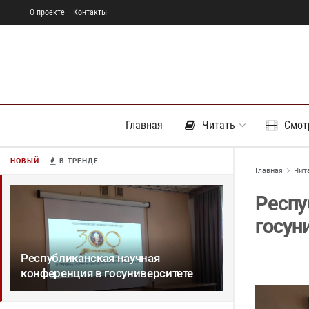
О проекте
Контакты
Главная
Читать
Смот
НОВЫЙ
В ТРЕНДЕ
Главная
Чит
Респу
госун
Республиканская научная
конференция в госуниверситете