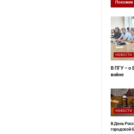
Похожие
НОВОСТИ
В ПГУ – о
войне
НОВОСТИ
В День Росс
городской 