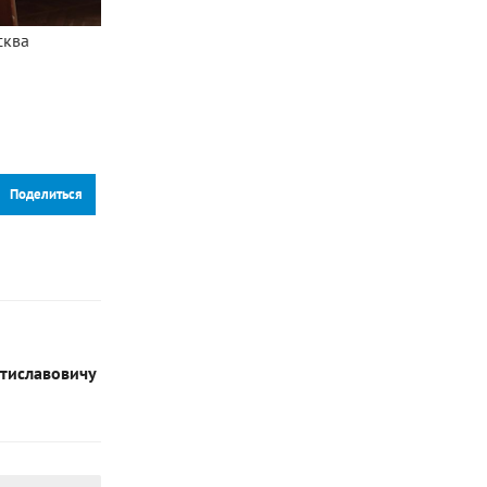
сква
Поделиться
стиславовичу