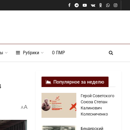
ты
Рубрики
О ПМР
Популярное за неделю
в
Герой Советского
Союза Степан
A
A
Калинович
Колесниченко
Бендерский