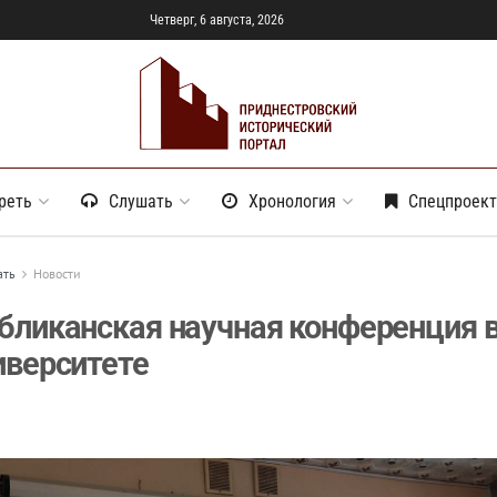
Четверг, 6 августа, 2026
реть
Слушать
Хронология
Спецпроек
ать
Новости
бликанская научная конференция 
иверситете