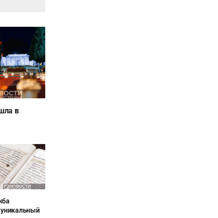
шла в
жба
 уникальный