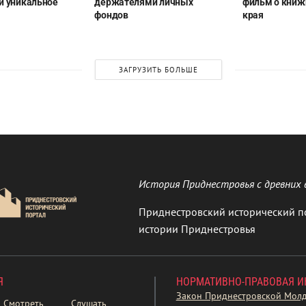
и уникальное
держателями личных
фильм о книж
фондов
края
ЗАГРУЗИТЬ БОЛЬШЕ
История Приднестровья с древних 
Приднестровский исторический п
истории Приднестровья
Я
НОРМАТИВНО-ПРАВОВАЯ 
Закон Приднестровской Мол
Смотреть
Слушать