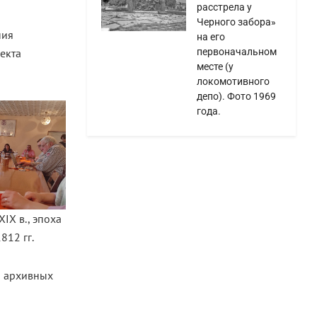
расстрела у
Черного забора»
ния
на его
екта
первоначальном
месте (у
локомотивного
депо). Фото 1969
года.
IX в., эпоха
812 гг.
и архивных