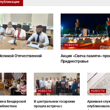
 публикации
НОВОСТИ
 Великой Отечественной
Акция «Свеча памяти» про
Приднестровье
НОВОСТИ
НОВОСТИ
ии в Бендерской
В центральном госархиве
Архивная слу
библиотеке
прошла встреча с
опубликовала