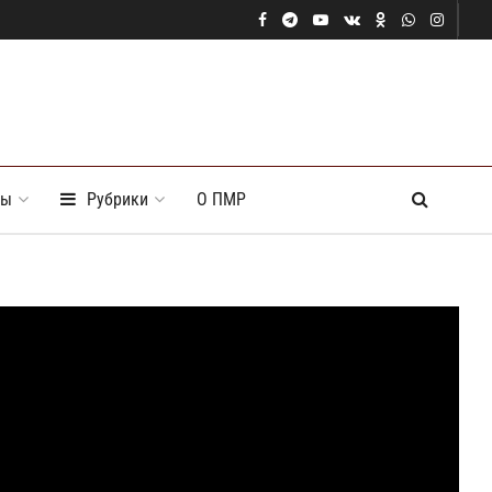
ты
Рубрики
О ПМР