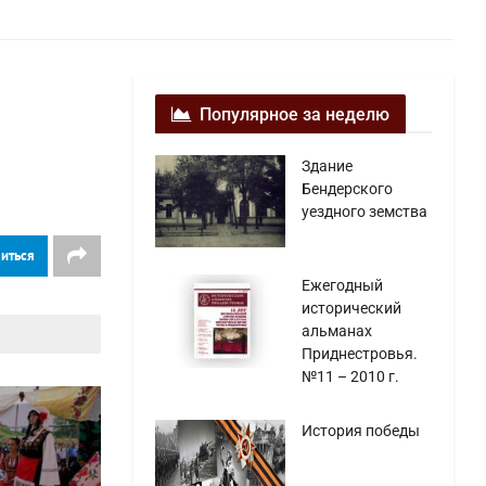
Популярное за неделю
Здание
Бендерского
уездного земства
иться
Ежегодный
исторический
альманах
Приднестровья.
№11 – 2010 г.
История победы