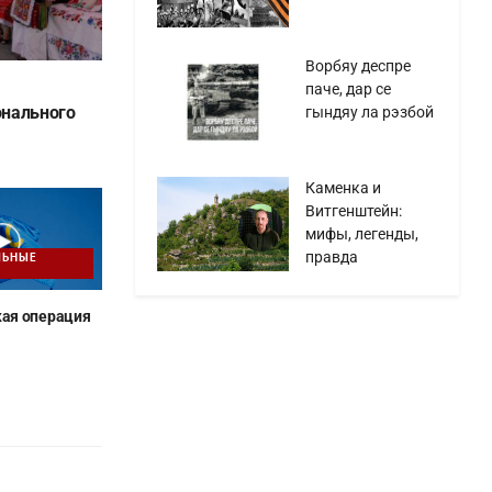
Ворбяу деспре
паче, дар се
нального
гындяу ла рэзбой
Каменка и
Витгенштейн:
мифы, легенды,
правда
ЛЬНЫЕ
ая операция