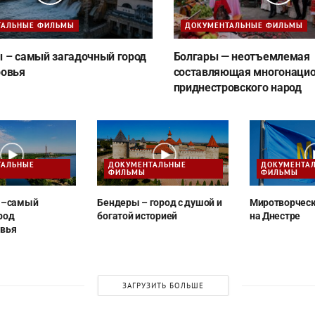
ТАЛЬНЫЕ ФИЛЬМЫ
ДОКУМЕНТАЛЬНЫЕ ФИЛЬМЫ
 – самый загадочный город
Болгары — неотъемлемая
ровья
составляющая многонацио
приднестровского народ
ТАЛЬНЫЕ
ДОКУМЕНТАЛЬНЫЕ
ДОКУМЕНТА
ФИЛЬМЫ
ФИЛЬМЫ
 –самый
Бендеры – город с душой и
Миротворческ
род
богатой историей
на Днестре
вья
ЗАГРУЗИТЬ БОЛЬШЕ