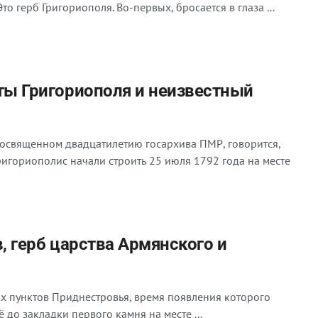
то герб Григориополя. Во-первых, бросается в глаза ...
ы Григориополя и неизвестный
посвященном двадцатилетию госархива ПМР, говорится,
игориополис начали строить 25 июля 1792 года на месте
в, герб царства Армянского и
х пунктов Приднестровья, время появления которого
 до закладки первого камня на месте ...