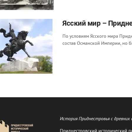
Ясский мир – Придне
По условиям Ясского мира Придне
состав Османской Империи, но бы
История Приднестровья с древних 
Приднестровский исторический п