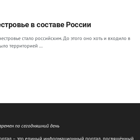
стровье в составе России
стровье стало российским. До этого оно хоть и входило в
ло территорией ...
времен по сегодняшний день
ортал – это единый информационный портал, посвящённый