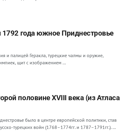
я 1792 года южное Приднестровье
ия и палицей Геракла, турецкие чалмы и оружие,
пиек, щит с изображением ...
рой половине ХVIII века (из Атласа
иднестровье было в центре европейской политики, став
сско-турецких войн (1768–1774гг. и 1787–1791гг.). ...