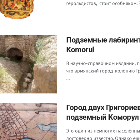
герольдистов, стоит особняком. Э
Подземные лабиринт
Komorul
В научно-справочном издании, 
что армянский город-колонию Гр
...
Город двух Григорие
подземный Коморул
Это один из немногих населённы
достоверно известно. Однако ещё