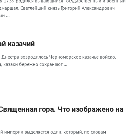
бря 1739 родился выдающийся государственный и военный
ьдмаршал, Светлейший князь Григорий Александрович
й ...
ай казачий
х Днестра возродилось Черноморское казачье войско.
д, казаки бережно сохраняют ...
Священная гора. Что изображено на
й империи выделяется один, который, по словам