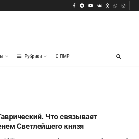
ты
Рубрики
О ПМР
Таврический. Что связывает
енем Светлейшего князя