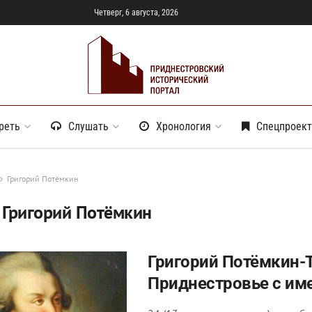
Четверг, 6 августа, 2026
реть
Слушать
Хронология
Спецпроек
Григорий Потёмкин
:
Григорий Потёмкин
Григорий Потёмкин-
Приднестровье с им