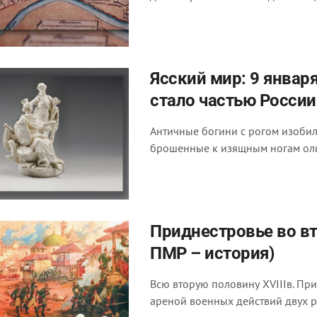
Ясский мир: 9 январ
стало частью России
Античные богини с рогом изобил
брошенные к изящным ногам олим
Приднестровье во вто
ПМР – история)
Всю вторую половину XVIIIв. Пр
ареной военных действий двух ру