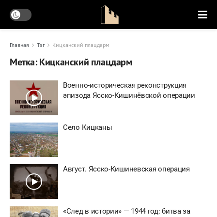
Главная
Тэг
Кицканский плацдарм
Метка:
Кицканский плацдарм
Военно-историческая реконструкция
эпизода Ясско-Кишинёвской операции
Село Кицканы
Август. Ясско-Кишиневская операция
«След в истории» — 1944 год: битва за