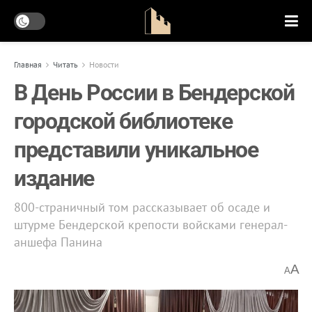
Главная
Читать
Новости
В День России в Бендерской
городской библиотеке
представили уникальное
издание
800-страничный том рассказывает об осаде и
штурме Бендерской крепости войсками генерал-
аншефа Панина
A
A