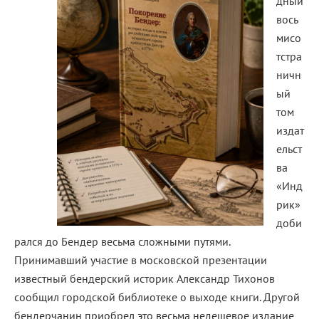
дный
вось
мисо
тстра
ничн
ый
том
издат
ельст
ва
«Инд
рик»
доби
рался до Бендер весьма сложными путями.
Принимавший участие в московской презентации
известный бендерский историк Александр Тихонов
сообщил городской библиотеке о выходе книги. Другой
бендерчанин приобрел это весьма недешевое издание