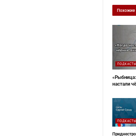
Похожие
ПОДКАСТ
«Рыбница:
настали ч
ПОДКАСТ
Приднестро