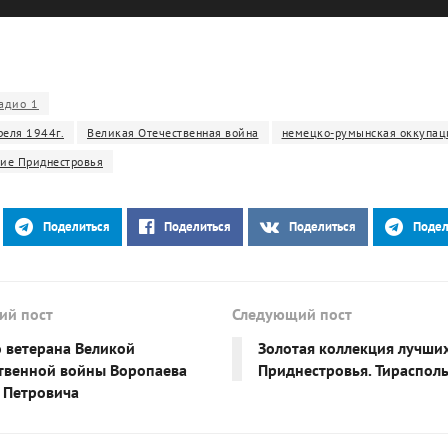
адио 1
реля 1944г.
Великая Отечественная война
немецко-румынская оккупац
ие Приднестровья
Поделиться
Поделиться
Поделиться
Подел
ий пост
Следующий пост
 ветерана Великой
Золотая коллекция лучши
твенной войны Воропаева
Приднестровья. Тираспол
 Петровича