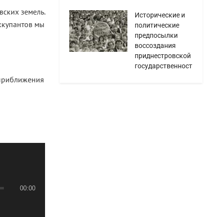
вских земель.
Исторические и
ккупантов мы
политические
предпосылки
воссоздания
приднестровской
государственности
 приближения
00:00