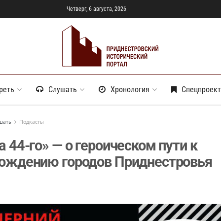
Четверг, 6 августа, 2026
реть
Слушать
Хронология
Спецпроек
шать
Подкасты
а 44-го» — о героическом пути к
ождению городов Приднестровья