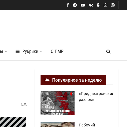
ты
Рубрики
О ПМР
Популярное за неделю
«Приднестровский
разлом»
A
A
Рабочий