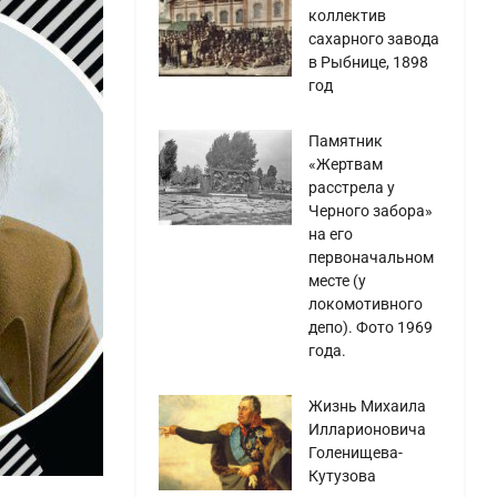
коллектив
сахарного завода
в Рыбнице, 1898
год
Памятник
«Жертвам
расстрела у
Черного забора»
на его
первоначальном
месте (у
локомотивного
депо). Фото 1969
года.
Жизнь Михаила
Илларионовича
Голенищева-
Кутузова