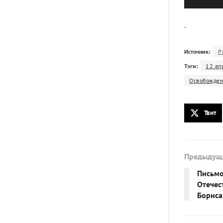
.
Источник:
Р
Тэги:
12 ап
Освобожден
Твит
Предыдущ
Письмо
Отечес
Бориса