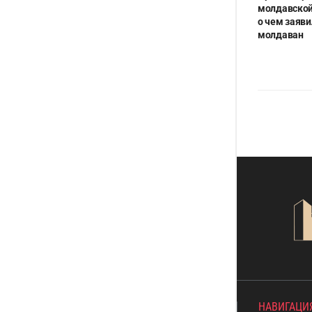
молдавской
о чем заяв
молдаван
НАВИГАЦИ