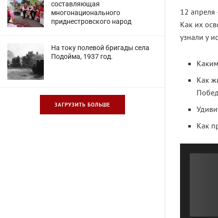
составляющая
12 апреля 
многонационального
приднестровского народ
Как их ос
узнали у и
На току полевой бригады села
Подойма, 1937 год.
Каким
Как ж
Побед
ЗАГРУЗИТЬ БОЛЬШЕ
Удиви
Как п