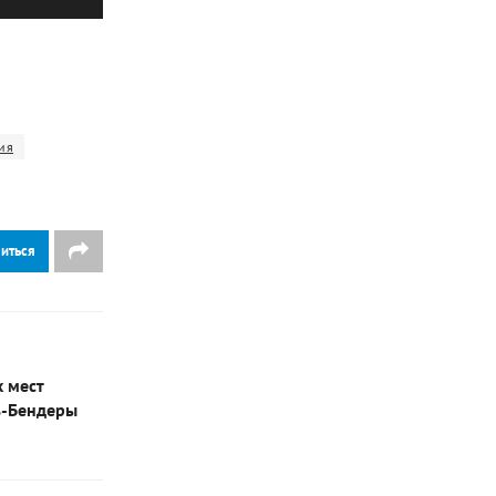
ия
иться
х мест
ь-Бендеры