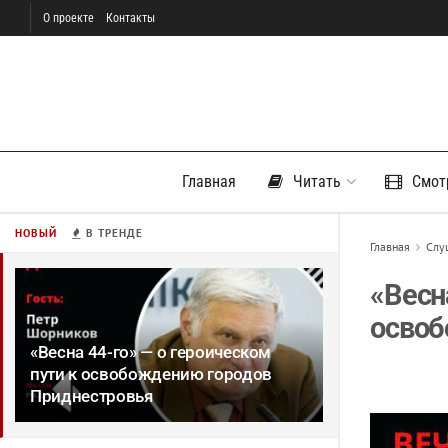
О проекте
Контакты
Главная
Читать
Смот
НОВЫЙ
В ТРЕНДЕ
Главная
Слу
«Весн
освоб
«Весна 44-го» — о героическом
пути к освобождению городов
Приднестровья