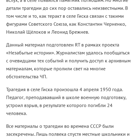
вслух, а в селе появился памятник погибшим. Но многие
детали трагедии до сих пор оставались неизвестными. В
том числе и то, как теракт в селе Гиска связан с такими
фигурами Советского Союза, как Константин Черненко,
Николай Щёлоков и Леонид Брежнев.
Данный материал подготовлен RT в рамках проекта
«Незабытые истории». Журналистам удалось пообщаться
с очевидцами тех событий и получить доступ к архивным
материалам, которые пролили свет на многие
обстоятельства ЧП.
Трагедия в селе Гиска произошла 4 апреля 1950 года.
Педагог, преподававший в школе военную подготовку,
устроил взрыв, в результате которого погибли 24
человека.
Все материалы о трагедии во времена СССР были
засекречены. Лишь полвека спустя местные школьники и