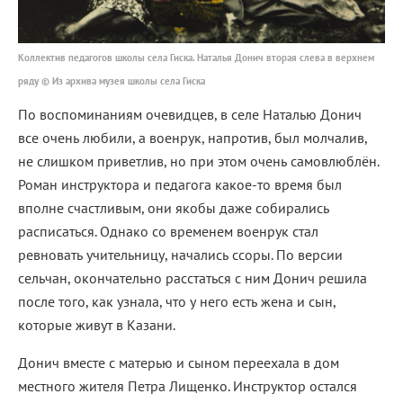
Коллектив педагогов школы села Гиска. Наталья Донич вторая слева в верхнем
ряду © Из архива музея школы села Гиска
По воспоминаниям очевидцев, в селе Наталью Донич
все очень любили, а военрук, напротив, был молчалив,
не слишком приветлив, но при этом очень самовлюблён.
Роман инструктора и педагога какое-то время был
вполне счастливым, они якобы даже собирались
расписаться. Однако со временем военрук стал
ревновать учительницу, начались ссоры. По версии
сельчан, окончательно расстаться с ним Донич решила
после того, как узнала, что у него есть жена и сын,
которые живут в Казани.
Донич вместе с матерью и сыном переехала в дом
местного жителя Петра Лищенко. Инструктор остался