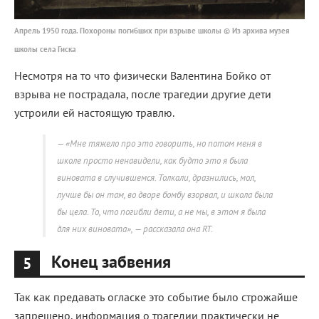
Апрель 1950 года. Похороны погибших при взрыве школы © Из архива музея
школы села Гиска
Несмотря на то что физически Валентина Бойко от
взрыва не пострадала, после трагедии другие дети
устроили ей настоящую травлю.
«Мне тяжело про это говорить, но потом меня в
школе просто ненавидели, как будто это я была
виновата в случившемся. Толкали, дразнились, мол,
лучше бы он там, во дворе бомбу взорвал, и школа была
бы цела. То, что погибли дети, а не мы, в этом я была
для них виновата», — рассказала она RT.
Конец забвения
5
Так как предавать огласке это событие было строжайше
запрещено, информация о трагедии практически не