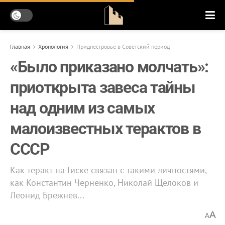
Главная
Хронология
Приднестровье в Советский период
«Было приказано молчать»:
приоткрыта завеса тайны
над одним из самых
малоизвестных терактов в
СССР
Как теракт на Гиске связан с такими личностями,
как Константин Черненко, Николай Щёлоков и
Леонид Брежнев...
A
A