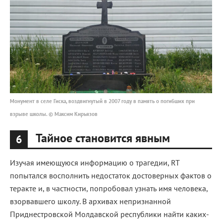
Монумент в селе Гиска, воздвигнутый в 2007 году в память о погибших при
взрыве школы. © Максим Кирьязов
Тайное становится явным
6
Изучая имеющуюся информацию о трагедии, RT
попытался восполнить недостаток достоверных фактов о
теракте и, в частности, попробовал узнать имя человека,
взорвавшего школу. В архивах непризнанной
Приднестровской Молдавской республики найти каких-