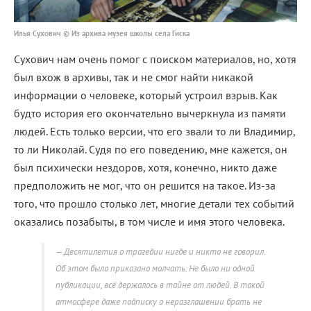
Илья Сухович © Из архива музея школы села Гиска
Сухович нам очень помог с поиском материалов, но, хотя
был вхож в архивы, так и не смог найти никакой
информации о человеке, который устроил взрыв. Как
будто история его окончательно вычеркнула из памяти
людей. Есть только версии, что его звали то ли Владимир,
то ли Николай. Судя по его поведению, мне кажется, он
был психически нездоров, хотя, конечно, никто даже
предположить не мог, что он решится на такое. Из-за
того, что прошло столько лет, многие детали тех событий
оказались позабыты, в том числе и имя этого человека.
Десятилетия о трагедии нигде и никто не говорил.
Об этом было приказано молчать. Не было ни одной
публикации, всё держалось в тайне от людей. В такой
атмосфере даже подписку о неразглашении брать не