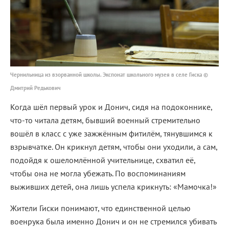
Чернильница из взорванной школы. Экспонат школьного музея в селе Гиска ©
Дмитрий Редькович
Когда шёл первый урок и Донич, сидя на подоконнике,
что-то читала детям, бывший военный стремительно
вошёл в класс с уже зажжённым фитилём, тянувшимся к
взрывчатке. Он крикнул детям, чтобы они уходили, а сам,
подойдя к ошеломлённой учительнице, схватил её,
чтобы она не могла убежать. По воспоминаниям
выживших детей, она лишь успела крикнуть: «Мамочка!»
Жители Гиски понимают, что единственной целью
военрука была именно Донич и он не стремился убивать