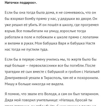
Наточки подарок».
Если бы она тогда была дома, я не сомневаюсь, что он
бы взорвал бомбу прямо у нас, у дедушки во дворе. Он
уже решил её убить. И он пошёл в школу, где прогремел
взрыв. Все повыбегали на улицу, взрослые тогда
работали в поле и побежали к школе прямо с лопатами
и вилами в руках. Моя бабушка Варя и бабушка Настя
нас тогда не пустили туда.
Если бы в первую смену учились мы, то жертв было бы
ещё больше — первоклассники все бы погибли. После
трагедии её сын вместе с бабушкой и гробом с Натальей
Дмитриевной уехали в Тирасполь, там её и похоронили.
Мишу я больше никогда не видела.
Я помню, что звали его Володя, а сам он был татарином.
Дядя мой говорил учительнице: «Наташа, бросай ты
этого татарина, он тебя убьёт». С ним самим я почти не