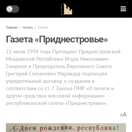
Главная
Читать
Статьи
Газета «Приднестровье»
22 июля 1994 года Президент Приднестровской
Молдавской Республики Игорь Николаевич
Смирнов и Председатель Верховного Совета
Григорий Степанович Маракуца подписали
учредительный договор о создании в
соответствии со ст. 7 Закона ПМР «О печати и
других средствах массовой информации»
республиканской газеты «Приднестровье».
A
A