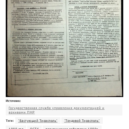
Источник:
Государственная служба управления документацией и
архивами ПМР
Тэги:
"Бастующий Тирасполь"
"Трудовой Тирасполь"
1989 год
ОСТК
политическая забастовка 1989г.