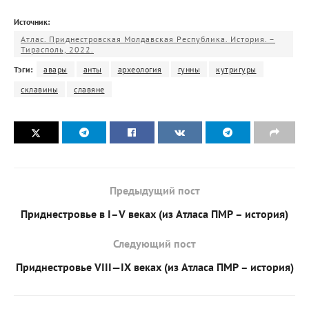
Источник:
Атлас. Приднестровская Молдавская Республика. История. –
Тирасполь, 2022.
Тэги:
авары
анты
археология
гунны
кутригуры
склавины
славяне
Предыдущий пост
Приднестровье в I–V веках (из Атласа ПМР – история)
Следующий пост
Приднестровье VIII—IX веках (из Атласа ПМР – история)