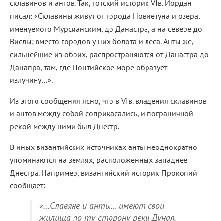
склавинов и антов. Так, готский историк VIв. Иордан
писал: «Склавины живут от города Новиетуна и озера,
именуемого Мурсианским, до Данастра, а на севере до
Вислы; вместо городов у них болота и леса. Анты же,
сильнейшие из обоих, распространяются от Данастра до
Данапра, там, где Понтийское море образует
излучину…».
Из этого сообщения ясно, что в VIв. владения склавинов
и антов между собой соприкасались, и пограничной
рекой между ними был Днестр.
В иных византийских источниках анты неоднократно
упоминаются на землях, расположенных западнее
Днестра. Например, византийский историк Прокопий
сообщает:
«…Славяне и анты… имеют свои
жилища по ту сторону реки Дуная,