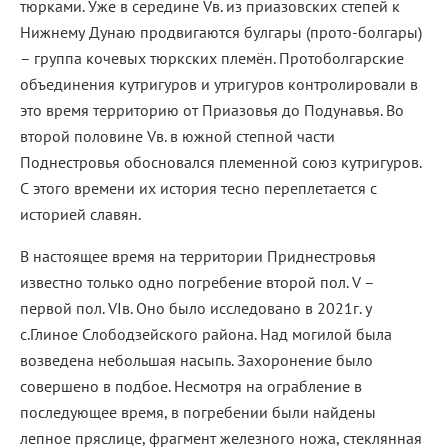
тюрками. Уже в середине Vв. из приазовских степей к
Нижнему Дунаю продвигаются булгары (прото-болгары)
– группа кочевых тюркских племён. Протоболгарские
объединения кутригуров и утригуров контролировали в
это время территорию от Приазовья до Подунавья. Во
второй половине Vв. в южной степной части
Поднестровья обосновался племенной союз кутригуров.
С этого времени их история тесно переплетается с
историей славян.
В настоящее время на территории Приднестровья
известно только одно погребение второй пол. V –
первой пол. VIв. Оно было исследовано в 2021г. у
с.Глиное Слободзейского района. Над могилой была
возведена небольшая насыпь. Захоронение было
совершено в подбое. Несмотря на ограбление в
последующее время, в погребении были найдены
лепное пряслице, фрагмент железного ножа, стеклянная