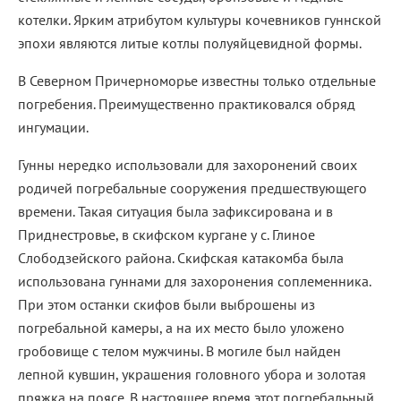
котелки. Ярким атрибутом культуры кочевников гуннской
эпохи являются литые котлы полуяйцевидной формы.
В Северном Причерноморье известны только отдельные
погребения. Преимущественно практиковался обряд
ингумации.
Гунны нередко использовали для захоронений своих
родичей погребальные сооружения предшествующего
времени. Такая ситуация была зафиксирована и в
Приднестровье, в скифском кургане у с. Глиное
Слободзейского района. Скифская катакомба была
использована гуннами для захоронения соплеменника.
При этом останки скифов были выброшены из
погребальной камеры, а на их место было уложено
гробовище с телом мужчины. В могиле был найден
лепной кувшин, украшения головного убора и золотая
пряжка на поясе. В настоящее время этот погребальный