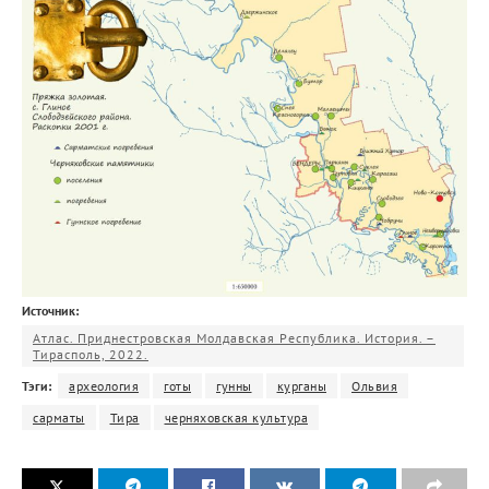
Источник:
Атлас. Приднестровская Молдавская Республика. История. –
Тирасполь, 2022.
Тэги:
археология
готы
гунны
курганы
Ольвия
сарматы
Тира
черняховская культура