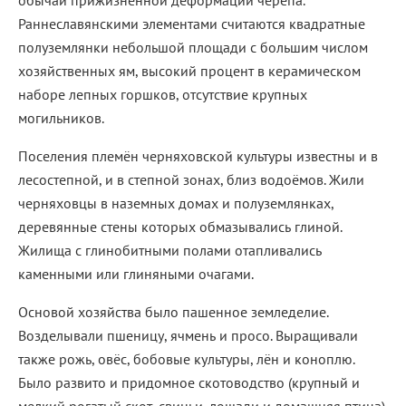
обычай прижизненной деформации черепа.
Раннеславянскими элементами считаются квадратные
полуземлянки небольшой площади с большим числом
хозяйственных ям, высокий процент в керамическом
наборе лепных горшков, отсутствие крупных
могильников.
Поселения племён черняховской культуры известны и в
лесостепной, и в степной зонах, близ водоёмов. Жили
черняховцы в наземных домах и полуземлянках,
деревянные стены которых обмазывались глиной.
Жилища с глинобитными полами отапливались
каменными или глиняными очагами.
Основой хозяйства было пашенное земледелие.
Возделывали пшеницу, ячмень и просо. Выращивали
также рожь, овёс, бобовые культуры, лён и коноплю.
Было развито и придомное скотоводство (крупный и