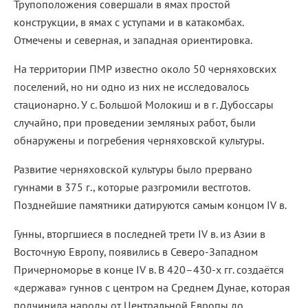
Трупоположения совершали в ямах простой
конструкции, в ямах с уступами и в катакомбах.
Отмечены и северная, и западная ориентировка.
На территории ПМР известно около 50 черняховских
поселений, но ни одно из них не исследовалось
стационарно. У с. Большой Молокиш и в г. Дубоссары
случайно, при проведении земляных работ, были
обнаружены и погребения черняховской культуры.
Развитие черняховской культуры было прервано
гуннами в 375 г., которые разгромили вестготов.
Позднейшие памятники датируются самым концом IV в.
Гунны, вторгшиеся в последней трети IV в. из Азии в
Восточную Европу, появились в Северо-Западном
Причерноморье в конце IV в. В 420–430-х гг. создаётся
«держава» гуннов с центром на Среднем Дунае, которая
подчинила народы от Центральной Европы до