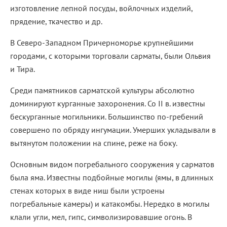
изготовление лепной посуды, войлочных изделий,
прядение, ткачество и др.
В Северо-Западном Причерноморье крупнейшими
городами, с которыми торговали сарматы, были Ольвия
и Тира.
Среди памятников сарматской культуры абсолютно
доминируют курганные захоронения. Со II в. известны
бескурганные могильники. Большинство по-гребений
совершено по обряду ингумации. Умерших укладывали в
вытянутом положении на спине, реже на боку.
Основным видом погребального сооружения у сарматов
была яма. Известны подбойные могилы (ямы, в длинных
стенах которых в виде ниш были устроены
погребальные камеры) и катакомбы. Нередко в могилы
клали угли, мел, гипс, символизировавшие огонь. В