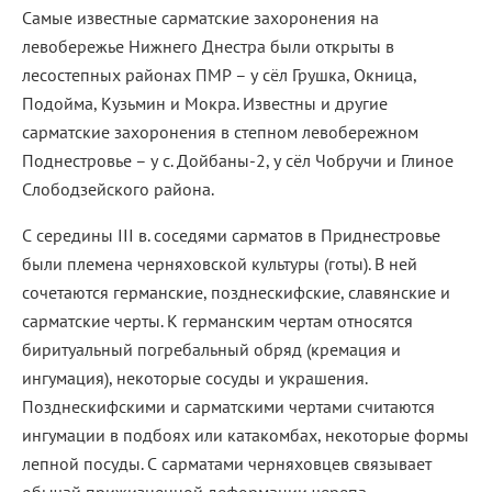
Самые известные сарматские захоронения на
левобережье Нижнего Днестра были открыты в
лесостепных районах ПМР – у сёл Грушка, Окница,
Подойма, Кузьмин и Мокра. Известны и другие
сарматские захоронения в степном левобережном
Поднестровье – у с. Дойбаны-2, у сёл Чобручи и Глиное
Слободзейского района.
С середины III в. соседями сарматов в Приднестровье
были племена черняховской культуры (готы). В ней
сочетаются германские, позднескифские, славянские и
сарматские черты. К германским чертам относятся
биритуальный погребальный обряд (кремация и
ингумация), некоторые сосуды и украшения.
Позднескифскими и сарматскими чертами считаются
ингумации в подбоях или катакомбах, некоторые формы
лепной посуды. С сарматами черняховцев связывает