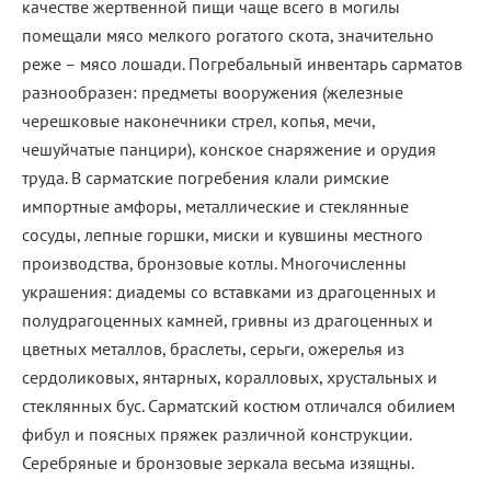
качестве жертвенной пищи чаще всего в могилы
помещали мясо мелкого рогатого скота, значительно
реже – мясо лошади. Погребальный инвентарь сарматов
разнообразен: предметы вооружения (железные
черешковые наконечники стрел, копья, мечи,
чешуйчатые панцири), конское снаряжение и орудия
труда. В сарматские погребения клали римские
импортные амфоры, металлические и стеклянные
сосуды, лепные горшки, миски и кувшины местного
производства, бронзовые котлы. Многочисленны
украшения: диадемы со вставками из драгоценных и
полудрагоценных камней, гривны из драгоценных и
цветных металлов, браслеты, серьги, ожерелья из
сердоликовых, янтарных, коралловых, хрустальных и
стеклянных бус. Сарматский костюм отличался обилием
фибул и поясных пряжек различной конструкции.
Серебряные и бронзовые зеркала весьма изящны.