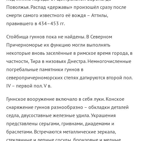
Поволжья. Распад «державы» произошёл сразу после
смерти самого известного её вождя – Аттилы,
правившего в 434–453 гг.
Стойбища гуннов пока не найдены. В Северном
Причерноморье их функцию могли выполнять
некоторые вновь заселённые в римское время города, в
частности, Тира в низовьях Днестра. Немногочисленные
погребальные памятники гуннов в
северопричерноморских степях датируются второй пол.
IV – первой пол. V в.
Гуннское вооружение включало в себя луки. Конское
снаряжение гуннов разнообразно – обкладки деталей
седла, двусоставные железные удила. Украшения
представлены серьгами, гривнами, диадемами и
браслетами. Встречаются металлические зеркала,
стеклянные и лепные сосуды, бронзовые и медные