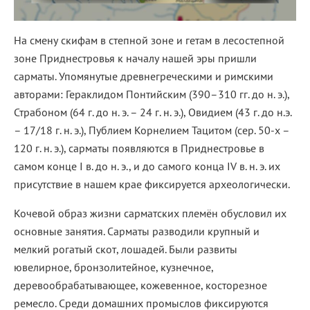
На смену скифам в степной зоне и гетам в лесостепной
зоне Приднестровья к началу нашей эры пришли
сарматы. Упомянутые древнегреческими и римскими
авторами: Гераклидом Понтийским (390–310 гг. до н. э.),
Страбоном (64 г. до н. э. – 24 г. н. э.), Овидием (43 г. до н.э.
– 17/18 г. н. э.), Публием Корнелием Тацитом (сер. 50-х –
120 г. н. э.), сарматы появляются в Приднестровье в
самом конце I в. до н. э., и до самого конца IV в. н. э. их
присутствие в нашем крае фиксируется археологически.
Кочевой образ жизни сарматских племён обусловил их
основные занятия. Сарматы разводили крупный и
мелкий рогатый скот, лошадей. Были развиты
ювелирное, бронзолитейное, кузнечное,
деревообрабатывающее, кожевенное, косторезное
ремесло. Среди домашних промыслов фиксируются