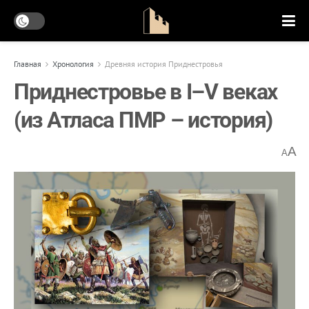
Главная
Хронология
Древняя история Приднестровья
Приднестровье в I–V веках
(из Атласа ПМР – история)
A
A