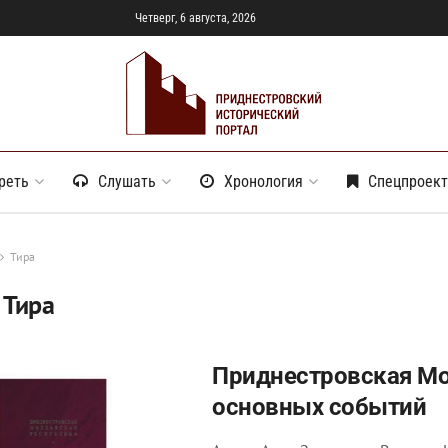
Четверг, 6 августа, 2026
реть
Слушать
Хронология
Спецпроек
Тира
:
Тира
Приднестровская Мо
основных событий