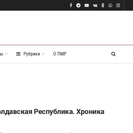
ты
Рубрики
О ПМР
лдавская Республика. Хроника