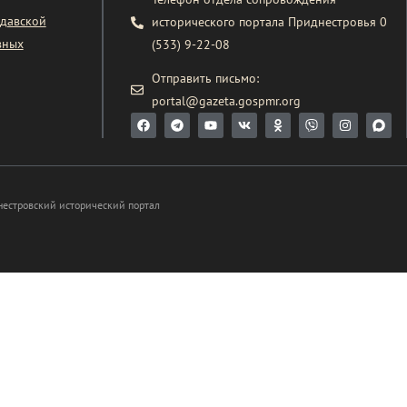
давской
исторического портала Приднестровья 0
вных
(533) 9-22-08
Отправить письмо:
portal@gazeta.gospmr.org
нестровский исторический портал