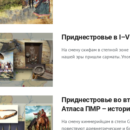
Приднестровье в I–V
На смену скифам в степной зоне 
нашей эры пришли сарматы. Упом
Приднестровье во вто
Атласа ПМР – истори
На смену киммерийцам в степи 
повествуют древнегреческие и б