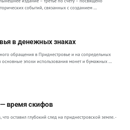
Нынешнее издание – третье по счёту – посвящено
орических событий, связанных с созданием ...
вья в денежных знаках
ного обращения в Приднестровье и на сопредельных
ы основные эпохи использования монет и бумажных ...
 — время скифов
, что оставил глубокий след на приднестровской земле. -