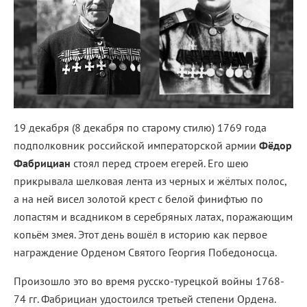
19 декабря (8 декабря по старому стилю) 1769 года
подполковник российской императорской армии
Фёдор
Фабрициан
стоял перед строем егерей. Его шею
прикрывала шелковая лента из черных и жёлтых полос,
а на ней висел золотой крест с белой финифтью по
лопастям и всадником в серебряных латах, поражающим
копьём змея. Этот день вошёл в историю как первое
награждение Орденом Святого Георгия Победоносца.
Произошло это во время русско-турецкой войны 1768-
74 гг. Фабрициан удостоился третьей степени Ордена.