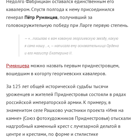
Недолго Фабрициан оставался единственным его
кавалером. Спустя полгода к нему присоединился
генерал
Пётр Румянцев
, получивший за
головокружительную победу при Ларге первую степень.
«…посылаю к вам кованую георгиевскую звезду, какую
я сама ношу…», — написала ему основательница Ордена
и его магистр Екатерина II.
Румянцева
можно назвать первым приднестровцем,
вошедшим в когорту георгиевских кавалеров.
За 125 лет общей исторической судьбы тысячи
уроженцев и жителей Приднестровья состояли в рядах
российской императорской армии. К примеру, в
знаменитом селе Рашково участники проекта «Имя на
камне» (Союз фотохудожников Приднестровья) отыскали
надгробный каменный крест с лучезарной дельтой в
центре и крестами, по форме и стилистике