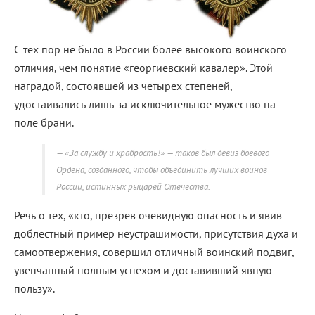
С тех пор не было в России более высокого воинского
отличия, чем понятие «георгиевский кавалер». Этой
наградой, состоявшей из четырех степеней,
удостаивались лишь за исключительное мужество на
поле брани.
«За службу и храбрость!» — таков был девиз боевого
Ордена, созданного, чтобы объединить лучших воинов
России, истинных рыцарей Отечества.
Речь о тех, «кто, презрев очевидную опасность и явив
доблестный пример неустрашимости, присутствия духа и
самоотвержения, совершил отличный воинский подвиг,
увенчанный полным успехом и доставивший явную
пользу».