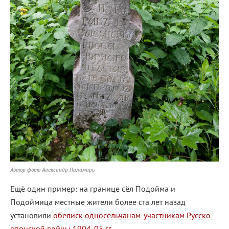
Автор фото Александр Паламарь
Ещё один пример: на границе сёл Подойма и
Подоймица местные жители более ста лет назад
установили
обелиск односельчанам-участникам Русско-
японской войны 1904-05 гг.