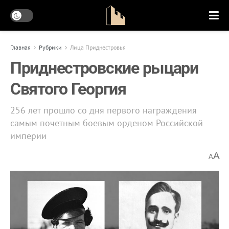
Главная
Рубрики
Лица Приднестровья
Приднестровские рыцари
Святого Георгия
256 лет прошло со дня первого награждения
самым почетным боевым орденом Российской
империи
A
A