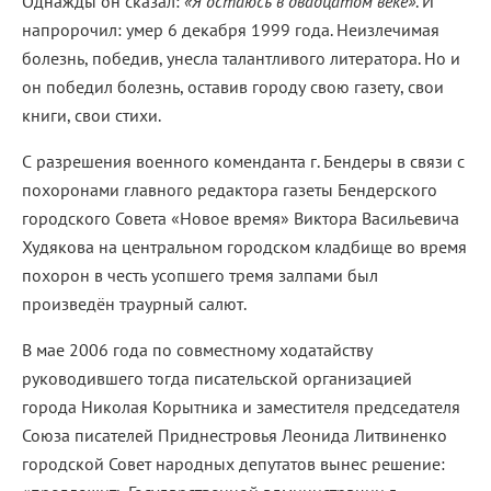
Однажды он сказал:
«Я остаюсь в двадцатом веке»
. И
напророчил: умер 6 декабря 1999 года. Неизлечимая
болезнь, победив, унесла талантливого литератора. Но и
он победил болезнь, оставив городу свою газету, свои
книги, свои стихи.
С разрешения военного коменданта г. Бендеры в связи с
похоронами главного редактора газеты Бендерского
городского Совета «Новое время» Виктора Васильевича
Худякова на центральном городском кладбище во время
похорон в честь усопшего тремя залпами был
произведён траурный салют.
В мае 2006 года по совместному ходатайству
руководившего тогда писательской организацией
города Николая Корытника и заместителя председателя
Союза писателей Приднестровья Леонида Литвиненко
городской Совет народных депутатов вынес решение: