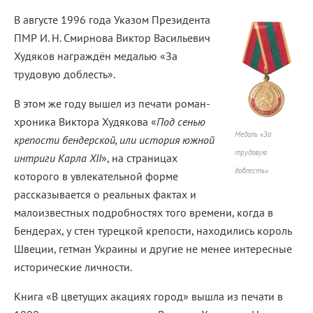
В августе 1996 года Указом Президента
ПМР И. Н. Смирнова Виктор Васильевич
Худяков награждён медалью «За
трудовую доблесть».
В этом же году вышел из печати роман-
хроника Виктора Худякова «
Под сенью
Медаль «За
крепости бендерской, или история южной
трудовую
интриги Карла
XII
», на страницах
доблесть»
которого в увлекательной форме
рассказывается о реальных фактах и
малоизвестных подробностях того времени, когда в
Бендерах, у стен турецкой крепости, находились король
Швеции, гетман Украины и другие не менее интересные
исторические личности.
Книга «В цветущих акациях город» вышла из печати в