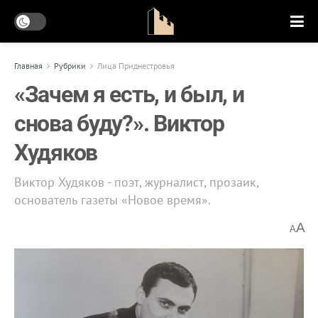
Главная
Рубрики
Лица Приднестровья
«Зачем я есть, и был, и
снова буду?». Виктор
Худяков
Виктор Худяков - поэт, журналист, прозаик,
основатель газеты «Новое время».
A
A