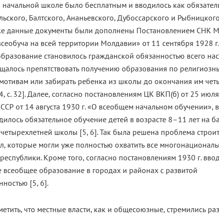
 начальной школе было бесплатным и вводилось как обязател
льского, Балтского, Ананьевского, Дубоссарского и Рыбницкого
озже данные документы были дополнены Постановлением СНК 
сеобуча на всей территории Молдавии» от 11 сентября 1928 г.
образование становилось гражданской обязанностью всего нас
ещалось препятствовать получению образования по религиозн
мотивам или забирать ребенка из школы до окончания им чет
4, с. 32]. Далее, согласно постановлениям ЦК ВКП(б) от 25 июля
СР от 14 августа 1930 г. «О всеобщем начальном обучении», 
дилось обязательное обучение детей в возрасте 8–11 лет на б
четырехлетней школы [5, 6]. Так была решена проблема строит
л, которые могли уже полностью охватить все многонационал
республики. Кроме того, согласно постановлениям 1930 г. вво
 всеобщее образование в городах и районах с развитой
остью [5, 6].
метить, что местные власти, как и общесоюзные, стремились ра