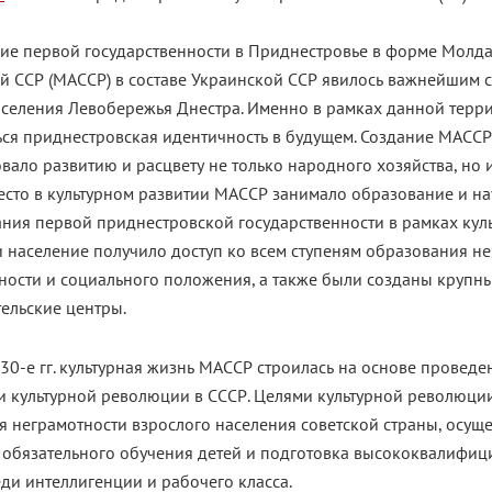
ие первой государственности в Приднестровье в форме Молд
й ССР (МАССР) в составе Украинской ССР явилось важнейшим 
аселения Левобережья Днестра. Именно в рамках данной терр
ься приднестровская идентичность в будущем. Создание МАССР
вало развитию и расцвету не только народного хозяйства, но и
сто в культурном развитии МАССР занимало образование и нау
ния первой приднестровской государственности в рамках кул
 население получило доступ ко всем ступеням образования не
ности и социального положения, а также были созданы крупн
ельские центры.
0-е гг. культурная жизнь МАССР строилась на основе проведе
и культурной революции в СССР. Целями культурной революци
 неграмотности взрослого населения советской страны, осущ
 обязательного обучения детей и подготовка высококвалифи
ди интеллигенции и рабочего класса.