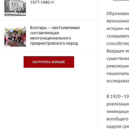
1977-1980 гг.
Образован
Автономно
Болгары — неотъемлемая
истории н
составляющая
складыват
многонационального
способство
приднестровского народ
Ведущее ме
существова
ЗАГРУЗИТЬ БОЛЬШЕ
революции
националь
исследоват
В 1920–193
реализаци
ликвидация
всеобщего
кадров сре