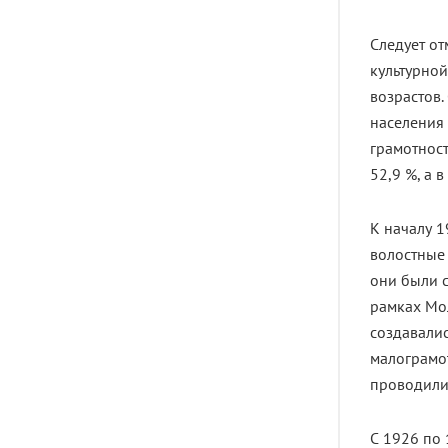
Следует от
культурно
возрастов.
населения 
грамотност
52,9 %, а в
К началу 1
волостные
они были с
рамках Мо
создавали
малограмо
проводилис
С 1926 по