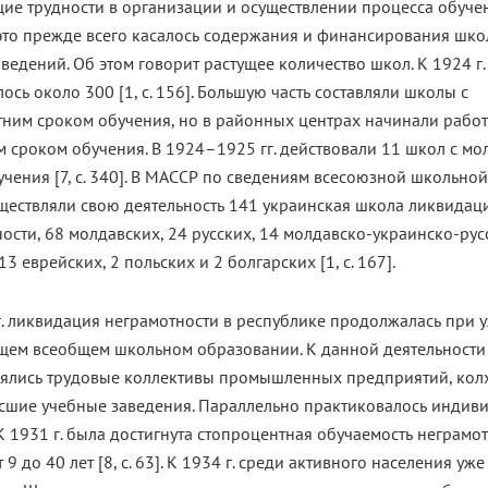
ие трудности в организации и осуществлении процесса обучен
это прежде всего касалось содержания и финансирования шко
ведений. Об этом говорит растущее количество школ. К 1924 г.
ось около 300 [1, с. 156]. Большую часть составляли школы с
тним сроком обучения, но в районных центрах начинали работ
 сроком обучения. В 1924–1925 гг. действовали 11 школ с м
чения [7, с. 340]. В МАССР по сведениям всесоюзной школьно
уществляли свою деятельность 141 украинская школа ликвидац
ости, 68 молдавских, 24 русских, 14 молдавско-украинско-русс
13 еврейских, 2 польских и 2 болгарских [1, с. 167].
г. ликвидация неграмотности в республике продолжалась при 
щем всеобщем школьном образовании. К данной деятельности
ялись трудовые коллективы промышленных предприятий, кол
сшие учебные заведения. Параллельно практиковалось индив
К 1931 г. была достигнута стопроцентная обучаемость неграмо
 9 до 40 лет [8, с. 63]. К 1934 г. среди активного населения уж