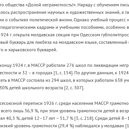
о общества «Долой неграмотность!». Наряду с обучением пис
лось распространение научных и художественных знаний, а т
и о событиях политической жизни. Однако учебный процесс 
 педагогическими кадрами и учебными пособиями, особенно 
1924 г. открыта молдавская секция при Одесском губполитпросв
вый букварь для ликбеза на молдавском языке, составленный 
о и харьковского букварей.
 концу 1924 г. в МАССР работали 276 школ по ликвидации нег
естности и 32 – в городах [1, с. 154]. По другим данным, к 1924
еть в МАССР состояла из 294 школ, в которых работали 638 уч
30% детей школьного возраста [2, с. 307].
сесоюзной переписи 1926 г. среди населения МАССР грамотно
 всего лишь 36,9 %, при этом уровень грамотности детей в возр
ял 40,3 %, детей 12–17 лет – 51,7 % [3, с. 218]. Среди детей 8–
изкий уровень грамотности (29,4 %) наблюдался у молдаван [1, 