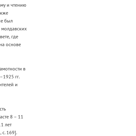
ьму и чтению
акже
не был
в молдавских
ете, где
на основе
рамотности в
–1925 гг.
ителей и
сть
асте 8 – 11
11 лет
с. 169].