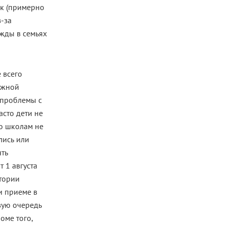
ок (примерно
з-за
ежды в семьях
 всего
ожной
 проблемы с
сто дети не
то школам не
лись или
ять
 1 августа
тории
ри приеме в
вую очередь
оме того,