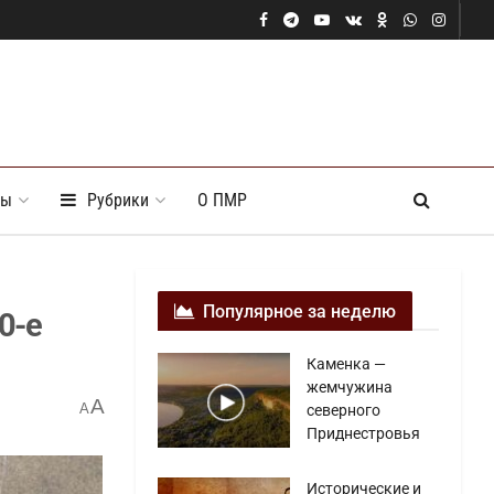
ты
Рубрики
О ПМР
Популярное за неделю
0-е
Каменка —
жемчужина
A
A
северного
Приднестровья
Исторические и