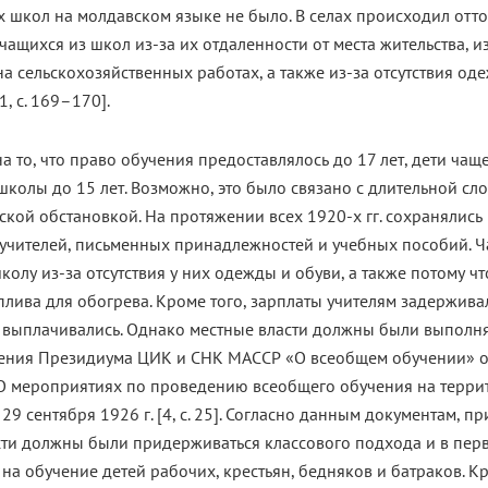
 школ на молдавском языке не было. В селах происходил отт
чащихся из школ из-за их отдаленности от места жительства, и
на сельскохозяйственных работах, а также из-за отсутствия од
1, с. 169–170].
а то, что право обучения предоставлялось до 17 лет, дети чаще
колы до 15 лет. Возможно, это было связано с длительной сл
кой обстановкой. На протяжении всех 1920-х гг. сохранялись
учителей, письменных принадлежностей и учебных пособий. Ча
колу из-за отсутствия у них одежды и обуви, а также потому ч
плива для обогрева. Кроме того, зарплаты учителям задержива
 выплачивались. Однако местные власти должны были выполн
ения Президиума ЦИК и СНК МАССР «О всеобщем обучении» от
 «О мероприятиях по проведению всеобщего обучения на терри
29 сентября 1926 г. [4, с. 25]. Согласно данным документам, п
сти должны были придерживаться классового подхода и в пер
на обучение детей рабочих, крестьян, бедняков и батраков. Кр