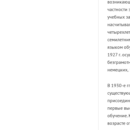
возникающ
частности 
учебных за
насчитывал
четырехле
семилетним
языком обу
1927 г. ос
безграмотн
немецких, 
В 1930-е г
существую
присоедин
первые вы
обучение. 
возрасте от