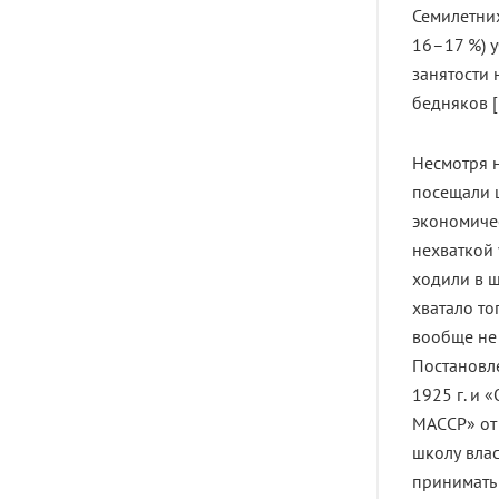
Семилетних
16–17 %) у
занятости 
бедняков [
Несмотря н
посещали ш
экономичес
нехваткой 
ходили в ш
хватало то
вообще не
Постановл
1925 г. и
МАССР» от 
школу вла
принимать 