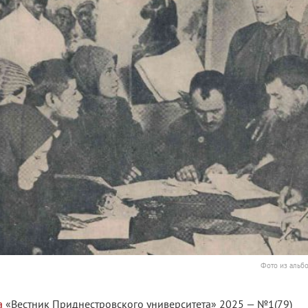
Фото из альб
а
«Вестник Приднестровского университета» 2025 — №1(79)