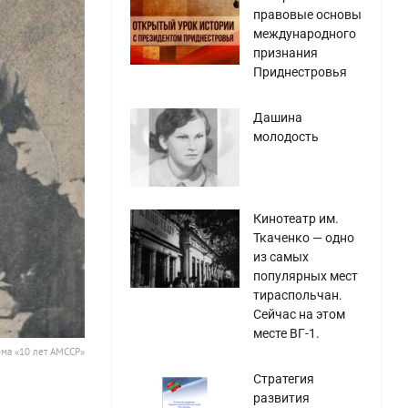
правовые основы
международного
признания
Приднестровья
Дашина
молодость
Кинотеатр им.
Ткаченко — одно
из самых
популярных мест
тираспольчан.
Сейчас на этом
месте ВГ-1.
ома «10 лет АМССР»
Стратегия
развития