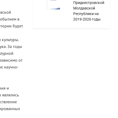
Приднестровской
Молдавской
авской
Республики на
событием в
2019-2026 годы
итории будет
 культуры.
ка. За годы
ьтурной
зависимо от
ые научно-
ния и
и являлись
ествление
цированных