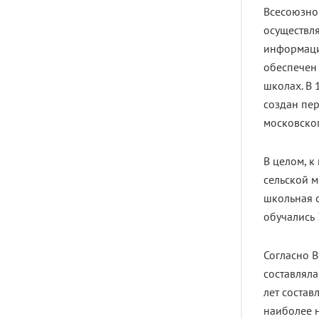
Всесоюзног
осуществля
информаци
обеспечен
школах. В 
создан пер
московског
В целом, к
сельской м
школьная с
обучались 
Согласно В
составляла
лет составл
наиболее н