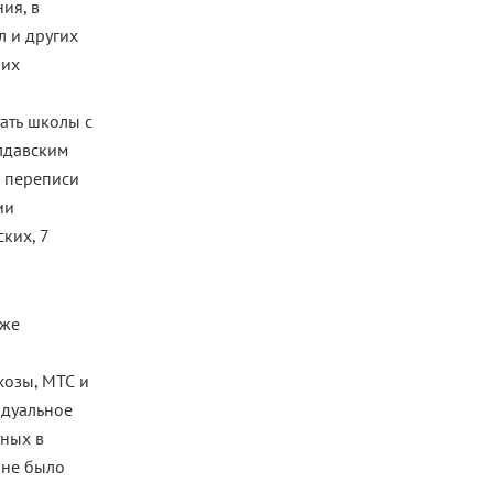
ия, в
л и других
 их
ать школы с
олдавским
й переписи
ии
ких, 7
уже
хозы, МТС и
идуальное
тных в
е не было