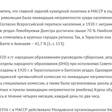
метить, что главной задачей культурной политики в МАССР в хо
й революции была ликвидация неграмотности среди населения
 Согласно Всероссийской переписи населения, к 1920 г. неграм
в уездах Левобережья Днестра достигала свыше 70 %. Наибол
ь отмечалась в крупных городах региона. Так, в Тирасполе она
 Балте и Ананьеве – 42,7 % [1, с. 153].
920-х гг. народным образованием руководили губернские, уез
 отделы народного образования (ОНО) при исполкомах Совето
озданы в 1920 г. в Тираспольском и Балтском уездах. Одновре
лдавской чрезвычайной комиссии по ликвидации неграмотно
сь специальные комиссии, а также были организованы школы 
тных и пункты ликвидации неграмотности (ликбезы). Курсы об
ь в течение четырех месяцев, каждый день по два часа.
 1936 г. в МАССР действовало Молдавское организационное б