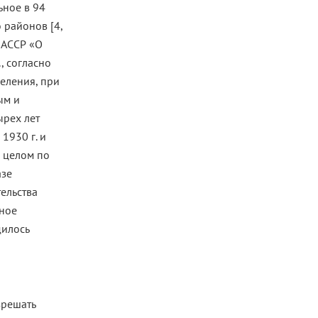
ьное в 94
 районов [4,
МАССР «О
, согласно
еления, при
ым и
ырех лет
 1930 г. и
в целом по
азе
ельства
ьное
дилось
зрешать