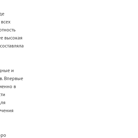
де
 всех
отность
ее высокая
 составляла
дные и
в. Впервые
менно в
сти
для
учения
юро