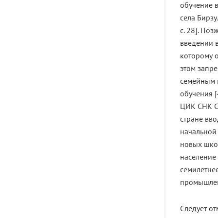
обучение в
села Бирзу
с. 28]. П
введении в
которому 
этом запр
семейным 
обучения [
ЦИК СНК СС
стране вво
начальной 
новых шко
население 
семилетнее
промышленн
Следует от